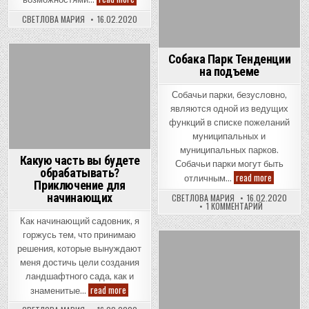
ножницы
САДОВОДСТ
для
СВЕТЛОВА МАРИЯ
16.02.2020
инвалидов
Собака Парк Тенденции
Posted
на подъеме
in
Собачьи парки, безусловно,
являются одной из ведущих
функций в списке пожеланий
муниципальных и
муниципальных парков.
Какую часть вы будете
Собачьи парки могут быть
обрабатывать?
Собака
read more
отличным…
Приключение для
Парк
Тенденци
начинающих
СВЕТЛОВА МАРИЯ
16.02.2020
на
К
1 КОММЕНТАРИЙ
подъеме
ЗАПИСИ
Как начинающий садовник, я
СОБАКА
ПАРК
горжусь тем, что принимаю
ТЕНДЕНЦИИ
НА
решения, которые вынуждают
Posted
ПОДЪЕМЕ
меня достичь цели создания
in
ландшафтного сада, как и
Какую
read more
знаменитые…
часть
вы