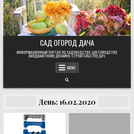
Skip
to
content
САД ОГОРОД ДАЧА
ИНФОРМАЦИОННЫЙ ПОРТАЛ ПО САДОВОДСТВУ, ЦВЕТОВОДСТВУ,
ЛАНДШАФТНОМУ ДИЗАЙНУ, СТРОИТЕЛЬСТВУ ДАЧ.
MENU
День:
16.02.2020
Posted
Posted
in
in