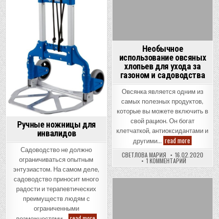
Необычное
использование овсяных
хлопьев для ухода за
газоном и садоводства
Овсянка является одним из
самых полезных продуктов,
которые вы можете включить в
свой рацион. Он богат
Ручные ножницы для
клетчаткой, антиоксидантами и
инвалидов
Необычное
read more
другими…
использов
Садоводство не должно
овсяных
СВЕТЛОВА МАРИЯ
16.02.2020
хлопьев
ограничиваться опытным
К
1 КОММЕНТАРИЙ
для
ЗАПИСИ
энтузиастом. На самом деле,
ухода
НЕОБЫЧНОЕ
за
ИСПОЛЬЗОВА
садоводство приносит много
ОВСЯНЫХ
газоном
радости и терапевтических
ХЛОПЬЕВ
и
Posted
ДЛЯ
садоводст
преимуществ людям с
УХОДА
in
ЗА
ограниченными
ГАЗОНОМ
Ручные
read more
И
возможностями…