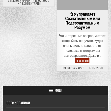
СВЕТЛОВА МАРИЯ
16.02.2020
будете
К
1 КОММЕНТАРИЙ
обрабатывать?
ЗАПИСИ
Приключение
КАКУЮ
для
ЧАСТЬ
Кто управляет
ВЫ
начинающих
Сознательным или
БУДЕТЕ
ОБРАБАТЫВАТЬ?
Подсознательным
ПРИКЛЮЧЕНИЕ
Разумом
ДЛЯ
НАЧИНАЮЩИХ
Это интересный вопрос, и ответ,
который вы получите, будет
очень сильно зависеть от
человека, с которым вы
разговариваете. Даже в…
Кто
read more
управляет
Сознательным
СВЕТЛОВА МАРИЯ
16.02.2020
или
Подсознательн
Разумом
MENU
СВЕЖИЕ ЗАПИСИ