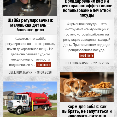
in
Брендирование кафе и
ресторанов: эффективное
использование печатной
посуды
Шайба регулировочная:
Фирменная посуда — это
маленькая деталь —
большое дело
инструмент коммуникации с
гостем, который работает на
Кажется, что шайба
репутацию заведения каждый
регулировочная — это простая,
день. При грамотном подходе
почти декоративная вещь. На
брендированная посуда…
Брендирование
деле она решает судьбы
read more
кафе
механизмов: от точности
и
СВЕТЛОВА МАРИЯ
22.06.2026
Шайба
read more
ресторанов:
подшипников в…
регулировочная:
эффективное
маленькая
использование
СВЕТЛОВА МАРИЯ
18.06.2026
деталь
печатной
—
посуды
большое
Posted
дело
in
Posted
in
Корм для собак: как
выбрать, не запутаться и
накормить питомца