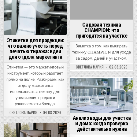
Садовая техника
CHAMPION: что
пригодится на участке
Этикетки для продукции:
что важно учесть перед
Заметка о том, как выбирать
печатью тиража: идеи
технику CHAMPION для ухода
для отдела маркетинга
за садом, дачей и участком.
СВЕТЛОВА МАРИЯ
02.08.2026
Этикетка — это маркетинговый
инструмент, который работает
прямо на полке. Разбираем, как
отделу маркетинга
Posted
использовать этикетку для
in
увеличения продаж и
узнаваемости бренда.
СВЕТЛОВА МАРИЯ
04.08.2026
Анализ воды для участка
и дома: когда проверка
действительно нужна
Posted