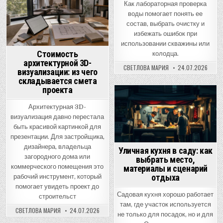
Как лабораторная проверка
in
воды помогает понять ее
состав, выбрать очистку и
избежать ошибок при
использовании скважины или
Стоимость
колодца.
архитектурной 3D-
СВЕТЛОВА МАРИЯ
24.07.2026
визуализации: из чего
складывается смета
проекта
Posted
Архитектурная 3D-
in
визуализация давно перестала
быть красивой картинкой для
презентации. Для застройщика,
дизайнера, владельца
Уличная кухня в саду: как
загородного дома или
выбрать место,
коммерческого помещения это
материалы и сценарий
отдыха
рабочий инструмент, который
помогает увидеть проект до
Садовая кухня хорошо работает
строительст
там, где участок используется
СВЕТЛОВА МАРИЯ
24.07.2026
не только для посадок, но и для