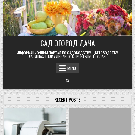
Skip
to
content
САД ОГОРОД ДАЧА
ИНФОРМАЦИОННЫЙ ПОРТАЛ ПО САДОВОДСТВУ, ЦВЕТОВОДСТВУ,
ЛАНДШАФТНОМУ ДИЗАЙНУ, СТРОИТЕЛЬСТВУ ДАЧ.
MENU
RECENT POSTS
Posted
Posted
in
in