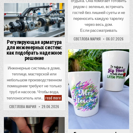
отдыха. Она помогает готовить
рядом с зеленью, встречать
гостей без лишней суеты и не
Posted
переносить каждую тарелку
in
через весь дом.
Если рассматривать
СВЕТЛОВА МАРИЯ
06.07.2026
Регулирующая арматура
для инженерных систем:
как подобрать надежное
решение
Posted
in
Инженерные системы в доме,
теплице, мастерской или
небольшом производственном
помещении требуют не только
труб и насосов. Чтобы вода,
Регулирующая
read more
теплоноситель или…
арматура
для
СВЕТЛОВА МАРИЯ
29.06.2026
инженерных
систем:
как
подобрать
надежное
Posted
решение