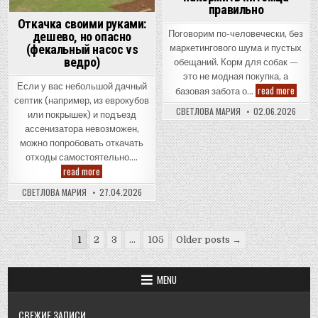
правильно
Откачка своими руками:
Поговорим по-человечески, без
дешево, но опасно
(фекальный насос vs
маркетингового шума и пустых
ведро)
обещаний. Корм для собак —
это не модная покупка, а
Если у вас небольшой дачный
Корм
read more
базовая забота о…
для
септик (например, из еврокубов
собак:
СВЕТЛОВА МАРИЯ
02.06.2026
или покрышек) и подъезд
как
выбра
ассенизатора невозможен,
не
запут
можно попробовать откачать
и
отходы самостоятельно….
накор
Откачка
read more
питом
своими
прави
руками:
СВЕТЛОВА МАРИЯ
27.04.2026
дешево,
но
опасно
(фекальный
Пагинация
насос
1
2
3
…
105
Older posts →
vs
записей
ведро)
MENU
СВЕЖИЕ ЗАПИСИ