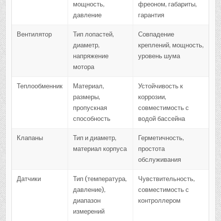
мощность,
фреоном, габариты,
давление
гарантия
Вентилятор
Тип лопастей,
Совпадение
диаметр,
креплений, мощность,
напряжение
уровень шума
мотора
Теплообменник
Материал,
Устойчивость к
размеры,
коррозии,
пропускная
совместимость с
способность
водой бассейна
Клапаны
Тип и диаметр,
Герметичность,
материал корпуса
простота
обслуживания
Датчики
Тип (температура,
Чувствительность,
давление),
совместимость с
диапазон
контроллером
измерений