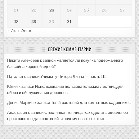
21
22
23
24
25
26
27
28
29
30
31
« Июн
Авг »
СВЕЖИЕ КОММЕНТАРИИ
Никита Алексеев
к записи
Является ли покупка подержанного
бассейна хорошей идеей?
Наталья
к записи
Учимся у Питера Линча — часть III
Юлия
к записи
Использование пользовательских лестниц для
сбора и обслуживания деревьев
Денис Маркин
к записи
Топ 5 растений для комнатных садовников
Анастасия
к записи
Стеклянная теплица: как сделать идеальное
пространство для растений, и почему она того стоит