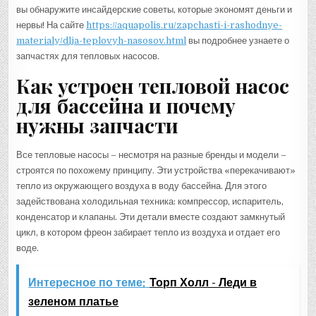
вы обнаружите инсайдерские советы, которые экономят деньги и
нервы! На сайте
https://aquapolis.ru/zapchasti-i-rashodnye-
materialy/dlja-teplovyh-nasosov.html
вы подробнее узнаете о
запчастях для тепловых насосов.
Как устроен тепловой насос
для бассейна и почему
нужны запчасти
Все тепловые насосы – несмотря на разные бренды и модели –
строятся по похожему принципу. Эти устройства «перекачивают»
тепло из окружающего воздуха в воду бассейна. Для этого
задействована холодильная техника: компрессор, испаритель,
конденсатор и клапаны. Эти детали вместе создают замкнутый
цикл, в котором фреон забирает тепло из воздуха и отдает его
воде.
Интересное по теме:
Торп Холл - Леди в
зеленом платье