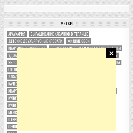
МЕТКИ
АРАУКАРИЯ
ВЫРАЩИВАНИЕ КАБАЧКОВ В ТЕПЛИЦЕ
ДЕТСКИЕ ДВУХЪЯРУСНЫЕ КРОВАТИ
ЖИДКИЕ ОБОИ
КВАРТИРА В РАССРОЧКУ
ОБРАБОТКА ОГОРОДА И САДА ОТ ВРЕДИТЕЛЕЙ
УДОБРЕНИЯ ДЛЯ КОМНАТНЫХ КУЛЬТУР: ОСОБЕННОСТИ
УТЕПЛИТЕЛЬ
ЯБЛОНЯ КОЛОНОВИДНАЯ
БИОГУМУС
ВИНОГРАД
ВЫБОР УЧАСТКА
ГОТОВАЯ КВАРТИРА В НОВОСТРОЙКЕ
ДАЧА
ДОСТАВКА ЦВЕТОВ
ЗАКАЗ ЦВЕТОВ В ПЕТРОПАВЛОВСК-КАМЧАТСКИЙ
КАБАЧКИ
КАЧЕСТВЕННЫЕ ЛАКОКРАСОЧНЫЕ МАТЕРИАЛЫ
КВАРТИРЫ ОТ ЗАСТРОЙЩИКА
КЛУБНИКА АЛЬБИОН
КОНВЕКТОРЫ
КУПИТЬ
КУПИТЬ БУКЕТ
КУПИТЬ БУКЕТЫ ЦВЕТОВ В ПЕТРОПАВЛОВСКЕ-КАМЧАТСКОМ
МЕЖКОМНАТНЫЕ ДВЕРИ
ОБРАТНЫЙ ОСМОС
ОГУРЦЫ В ТЕПЛИЦЕ
ОТКРЫТЬ РЕСТОРАН
ОЦИНКОВАННЫЕ МЕТАЛЛИЧЕСКИЕ ГРЯДКИ
ПЕНОПЛЕКМ
ПОДРЕЗКА ДЕРЕВЬЕВ
ПОЛИВ ПОМИДОР В ТЕПЛИЦЕ