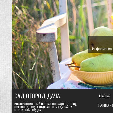
Skip
to
content
Информационн
САД ОГОРОД ДАЧА
ГЛАВНАЯ
ИНФОРМАЦИОННЫЙ ПОРТАЛ ПО САДОВОДСТВУ,
ТЕХНИКА И
ЦВЕТОВОДСТВУ, ЛАНДШАФТНОМУ ДИЗАЙНУ,
СТРОИТЕЛЬСТВУ ДАЧ.