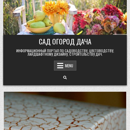
Skip
to
content
САД ОГОРОД ДАЧА
ИНФОРМАЦИОННЫЙ ПОРТАЛ ПО САДОВОДСТВУ, ЦВЕТОВОДСТВУ,
ЛАНДШАФТНОМУ ДИЗАЙНУ, СТРОИТЕЛЬСТВУ ДАЧ.
MENU