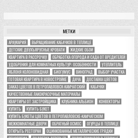
МЕТКИ
АРАУКАРИЯ
ВЫРАЩИВАНИЕ КАБАЧКОВ В ТЕПЛИЦЕ
ДЕТСКИЕ ДВУХЪЯРУСНЫЕ КРОВАТИ
ЖИДКИЕ ОБОИ
КВАРТИРА В РАССРОЧКУ
ОБРАБОТКА ОГОРОДА И САДА ОТ ВРЕДИТЕЛЕЙ
УДОБРЕНИЯ ДЛЯ КОМНАТНЫХ КУЛЬТУР: ОСОБЕННОСТИ
УТЕПЛИТЕЛЬ
ЯБЛОНЯ КОЛОНОВИДНАЯ
БИОГУМУС
ВИНОГРАД
ВЫБОР УЧАСТКА
ГОТОВАЯ КВАРТИРА В НОВОСТРОЙКЕ
ДАЧА
ДОСТАВКА ЦВЕТОВ
ЗАКАЗ ЦВЕТОВ В ПЕТРОПАВЛОВСК-КАМЧАТСКИЙ
КАБАЧКИ
КАЧЕСТВЕННЫЕ ЛАКОКРАСОЧНЫЕ МАТЕРИАЛЫ
КВАРТИРЫ ОТ ЗАСТРОЙЩИКА
КЛУБНИКА АЛЬБИОН
КОНВЕКТОРЫ
КУПИТЬ
КУПИТЬ БУКЕТ
КУПИТЬ БУКЕТЫ ЦВЕТОВ В ПЕТРОПАВЛОВСКЕ-КАМЧАТСКОМ
МЕЖКОМНАТНЫЕ ДВЕРИ
ОБРАТНЫЙ ОСМОС
ОГУРЦЫ В ТЕПЛИЦЕ
ОТКРЫТЬ РЕСТОРАН
ОЦИНКОВАННЫЕ МЕТАЛЛИЧЕСКИЕ ГРЯДКИ