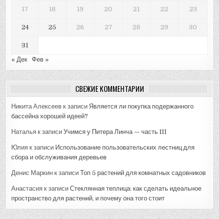
17
18
19
20
21
22
23
24
25
26
27
28
29
30
31
« Дек
Фев »
СВЕЖИЕ КОММЕНТАРИИ
Никита Алексеев
к записи
Является ли покупка подержанного
бассейна хорошей идеей?
Наталья
к записи
Учимся у Питера Линча — часть III
Юлия
к записи
Использование пользовательских лестниц для
сбора и обслуживания деревьев
Денис Маркин
к записи
Топ 5 растений для комнатных садовников
Анастасия
к записи
Стеклянная теплица: как сделать идеальное
пространство для растений, и почему она того стоит