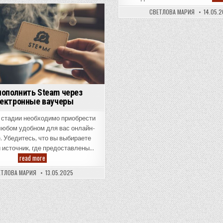
и
выбор
СВЕТЛОВА МАРИЯ
14.05.
на
Posted
каждый
случай
in
пополнить Steam через
ектронные ваучеры
 стадии необходимо приобрести
любом удобном для вас онлайн-
. Убедитесь, что вы выбираете
 источник, где предоставлены…
Как
read more
пополнить
Steam
ЕТЛОВА МАРИЯ
13.05.2025
через
электронные
ваучеры