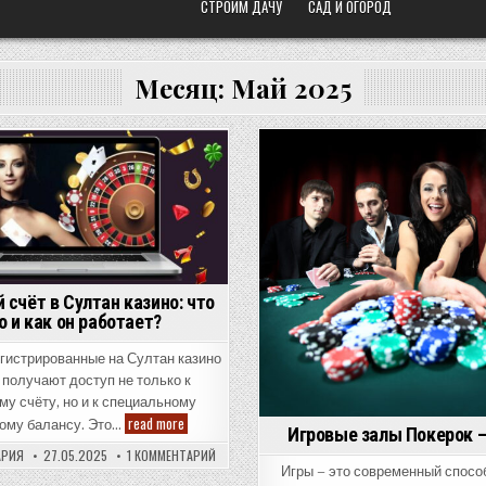
СТРОИМ ДАЧУ
САД И ОГОРОД
Месяц:
Май 2025
Posted
Posted
in
in
 счёт в Султан казино: что
о и как он работает?
егистрированные на Султан казино
 получают доступ не только к
му счёту, но и к специальному
Бонусный
read more
ому балансу. Это…
Игровые залы Покерок 
счёт
в
К
АРИЯ
27.05.2025
1 КОММЕНТАРИЙ
Султан
ЗАПИСИ
Игры – это современный спосо
казино:
БОНУСНЫЙ