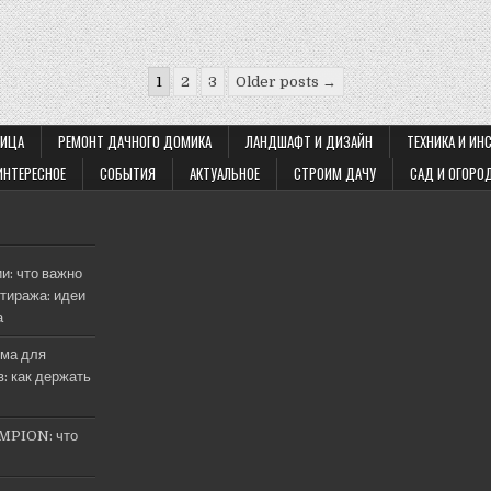
1
2
3
Older posts →
ЛИЦА
РЕМОНТ ДАЧНОГО ДОМИКА
ЛАНДШАФТ И ДИЗАЙН
ТЕХНИКА И ИН
ИНТЕРЕСНОЕ
СОБЫТИЯ
АКТУАЛЬНОЕ
СТРОИМ ДАЧУ
САД И ОГОРО
и: что важно
тиража: идеи
а
ма для
: как держать
MPION: что