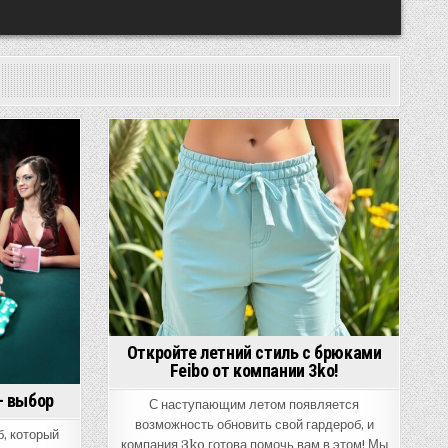
Posted
in
Откройте летний стиль с брюками
Feibo от компании 3ko!
— выбор
С наступающим летом появляется
возможность обновить свой гардероб, и
б, который
компания 3ko готова помочь вам в этом! Мы