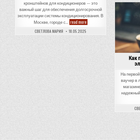
кронштейнов для кондиционеров — это
важный шаг для обеспечения долгосрочной
эксплуатации системы кондиционирования. В
Как
read more
Москве, городе с…
выбрать
надежного
СВЕТЛОВА МАРИЯ
18.05.2025
производителя
кронштейнов
для
кондиционеров:
компетенция
и
Как 
опыт
Orgplex
эл
в
Москве
На первой
ваучер в 
магазине
надежный
СВ