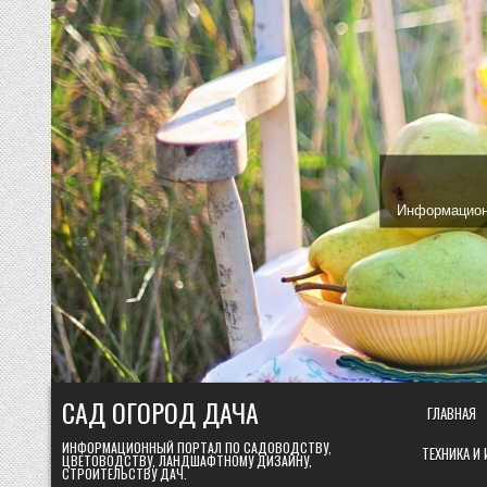
Skip
to
content
Информационн
САД ОГОРОД ДАЧА
ГЛАВНАЯ
ИНФОРМАЦИОННЫЙ ПОРТАЛ ПО САДОВОДСТВУ,
ТЕХНИКА И
ЦВЕТОВОДСТВУ, ЛАНДШАФТНОМУ ДИЗАЙНУ,
СТРОИТЕЛЬСТВУ ДАЧ.