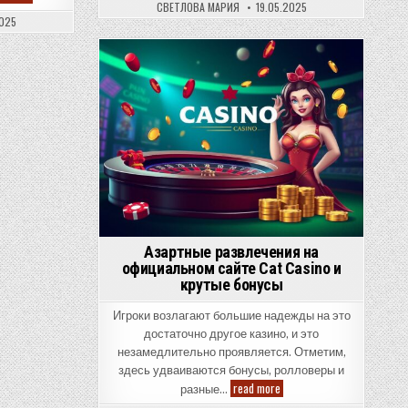
сокровище
регулирование
СВЕТЛОВА МАРИЯ
19.05.2025
Кавказа:
цифровой
2025
что
экономики
стоит
и
знать
программы
перед
Posted
поездкой
in
Азартные развлечения на
официальном сайте Cat Casino и
крутые бонусы
Игроки возлагают большие надежды на это
достаточно другое казино, и это
незамедлительно проявляется. Отметим,
здесь удваиваются бонусы, ролловеры и
Азартные
read more
разные…
развлечения