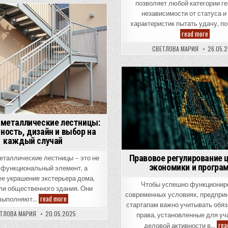
что
СЧЁТ
позволяет любой категории г
это
В
независимости от статуса и
и
СУЛТАН
Posted
КАЗИНО:
как
характеристик пытать удачу, п
ЧТО
он
in
Игровы
read more
ЭТО
работает?
залы
И
Покеро
КАК
СВЕТЛОВА МАРИЯ
26.05.
ОН
—
РАБОТАЕТ?
выбор
Posted
in
 металлические лестницы:
ность, дизайн и выбор на
каждый случай
Правовое регулирование 
еталлические лестницы – это не
экономики и прогр
 функциональный элемент, а
е украшение экстерьера дома,
Чтобы успешно функционир
ли общественного здания. Они
современных условиях, предпри
Уличные
read more
выполняют…
металлические
стартапам важно учитывать обяз
лестницы:
ТЛОВА МАРИЯ
20.05.2025
права, установленные для уч
практичность,
дизайн
rea
деловой активности в…