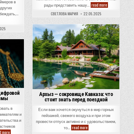
еймеров в
Откройте
read more
рады представить нашу…
летний
 других
стиль
СВЕТЛОВА МАРИЯ
22.05.2025
обеждать,…
с
е
брюками
Feibo
к
от
2025
компании
Posted
3ko!
in
цифровой
Архыз — сокровище Кавказа: что
аммы
стоит знать перед поездкой
овать в
Если вам хочется окунуться в мир горных
нимателям и
пейзажей, свежего воздуха и при этом
ательства и
провести отпуск активно и с удовольствием,
астников
Архыз
read more
то…
—
Правовое
d more