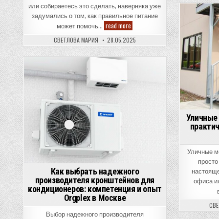
или собираетесь это сделать, наверняка уже
задумались о том, как правильное питание
Как
read more
может помочь…
выбрать
лучший
СВЕТЛОВА МАРИЯ
28.05.2025
корм
для
стерилизованных
кошек:
полное
Posted
руководство
для
in
заботливого
хозяина
Уличные
практич
Уличные м
просто
Как выбрать надежного
настояще
производителя кронштейнов для
офиса и
кондиционеров: компетенция и опыт
Orgplex в Москве
СВЕ
Выбор надежного производителя