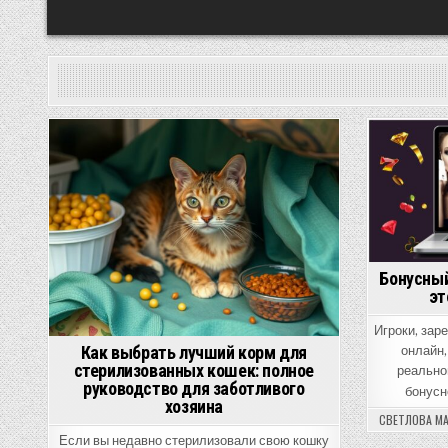
Posted
in
Бонусный
эт
Игроки, зар
Как выбрать лучший корм для
онлайн,
стерилизованных кошек: полное
реально
руководство для заботливого
бонусн
хозяина
СВЕТЛОВА М
Если вы недавно стерилизовали свою кошку