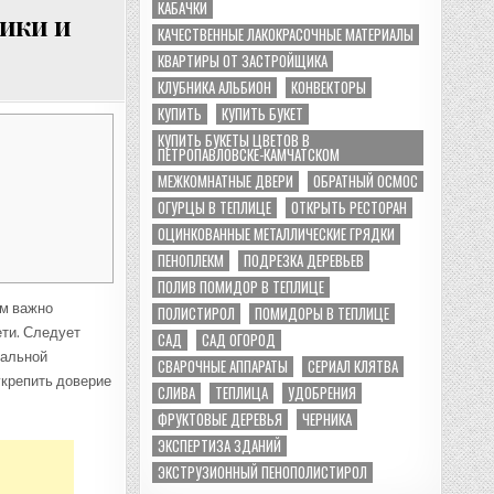
КАБАЧКИ
ики и
КАЧЕСТВЕННЫЕ ЛАКОКРАСОЧНЫЕ МАТЕРИАЛЫ
КВАРТИРЫ ОТ ЗАСТРОЙЩИКА
КЛУБНИКА АЛЬБИОН
КОНВЕКТОРЫ
КУПИТЬ
КУПИТЬ БУКЕТ
КУПИТЬ БУКЕТЫ ЦВЕТОВ В
ПЕТРОПАВЛОВСКЕ-КАМЧАТСКОМ
МЕЖКОМНАТНЫЕ ДВЕРИ
ОБРАТНЫЙ ОСМОС
ОГУРЦЫ В ТЕПЛИЦЕ
ОТКРЫТЬ РЕСТОРАН
ОЦИНКОВАННЫЕ МЕТАЛЛИЧЕСКИЕ ГРЯДКИ
ПЕНОПЛЕКМ
ПОДРЕЗКА ДЕРЕВЬЕВ
ПОЛИВ ПОМИДОР В ТЕПЛИЦЕ
ам важно
ПОЛИСТИРОЛ
ПОМИДОРЫ В ТЕПЛИЦЕ
ети. Следует
САД
САД ОГОРОД
уальной
СВАРОЧНЫЕ АППАРАТЫ
СЕРИАЛ КЛЯТВА
укрепить доверие
СЛИВА
ТЕПЛИЦА
УДОБРЕНИЯ
ФРУКТОВЫЕ ДЕРЕВЬЯ
ЧЕРНИКА
ЭКСПЕРТИЗА ЗДАНИЙ
ЭКСТРУЗИОННЫЙ ПЕНОПОЛИСТИРОЛ