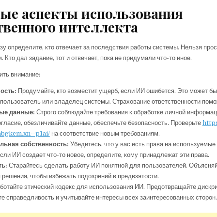
ые аспекты использования
твенного интеллекта
зу определите, кто отвечает за последствия работы системы. Нельзя про
. Кто дал задание, тот и отвечает, пока не придумали что-то иное.
тить внимание:
ость:
Продумайте, кто возместит ущерб, если ИИ ошибется. Это может бы
 пользователь или владелец системы. Страхование ответственности помо
ые данные:
Строго соблюдайте требования к обработке личной информац
гласие, обезличивайте данные, обеспечьте безопасность. Проверьте
https
bgkcm.xn--p1ai/
на соответствие новым требованиям.
льная собственность:
Убедитесь, что у вас есть права на используемые
сли ИИ создает что-то новое, определите, кому принадлежат эти права.
ть:
Старайтесь сделать работу ИИ понятной для пользователей. Объясняй
решения, чтобы избежать подозрений в предвзятости.
ботайте этический кодекс для использования ИИ. Предотвращайте дискр
е справедливость и учитывайте интересы всех заинтересованных сторон.