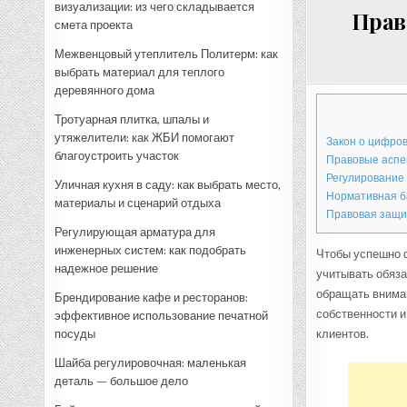
визуализации: из чего складывается
Прав
смета проекта
Межвенцовый утеплитель Политерм: как
выбрать материал для теплого
деревянного дома
Тротуарная плитка, шпалы и
утяжелители: как ЖБИ помогают
Закон о цифро
благоустроить участок
Правовые аспек
Регулирование
Уличная кухня в саду: как выбрать место,
Нормативная б
материалы и сценарий отдыха
Правовая защи
Регулирующая арматура для
инженерных систем: как подобрать
Чтобы успешно 
надежное решение
учитывать обяза
обращать внима
Брендирование кафе и ресторанов:
собственности и
эффективное использование печатной
посуды
клиентов.
Шайба регулировочная: маленькая
деталь — большое дело