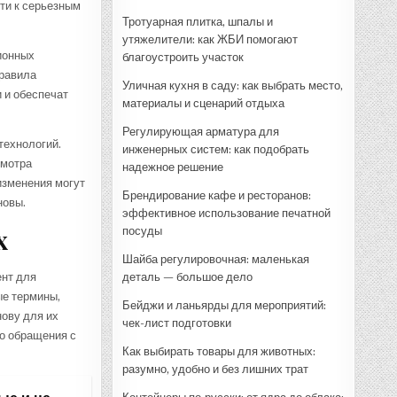
ти к серьезным
Тротуарная плитка, шпалы и
утяжелители: как ЖБИ помогают
ионных
благоустроить участок
правила
Уличная кухня в саду: как выбрать место,
 и обеспечат
материалы и сценарий отдыха
Регулирующая арматура для
технологий.
инженерных систем: как подобрать
смотра
надежное решение
изменения могут
Брендирование кафе и ресторанов:
новы.
эффективное использование печатной
х
посуды
Шайба регулировочная: маленькая
ент для
деталь — большое дело
ые термины,
Бейджи и ланьярды для мероприятий:
ову для их
чек-лист подготовки
о обращения с
Как выбирать товары для животных:
разумно, удобно и без лишних трат