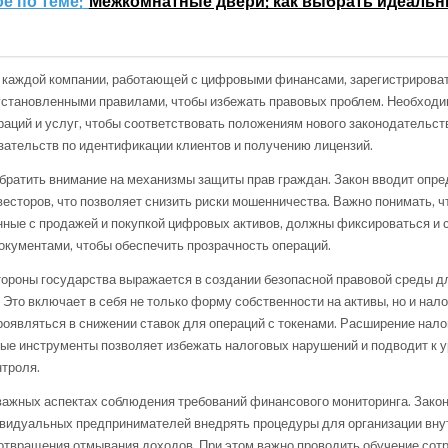
е по теме:
Межкомнатные двери: как выбрать идеальн
каждой компании, работающей с цифровыми финансами, зарегистрироват
установленными правилами, чтобы избежать правовых проблем. Необходи
раций и услуг, чтобы соответствовать положениям нового законодательст
ательств по идентификации клиентов и получению лицензий.
братить внимание на механизмы защиты прав граждан. Закон вводит опр
весторов, что позволяет снизить риски мошенничества. Важно понимать, 
нные с продажей и покупкой цифровых активов, должны фиксироваться и
кументами, чтобы обеспечить прозрачность операций.
ороны государства выражается в создании безопасной правовой среды д
 Это включает в себя не только форму собственности на активы, но и нало
роявляться в снижении ставок для операций с токенами. Расширение нал
ые инструменты позволяет избежать налоговых нарушений и подводит к 
троля.
важных аспектах соблюдения требований финансового мониторинга. Зако
ивидуальных предпринимателей внедрять процедуры для организации вну
отвращения отмывания доходов. При этом важно проводить обучение сот