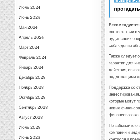
Интересно
Июль 2024
прогадать
Июнь 2024
Рекомендуется
Май 2024
соответствии с 
Апрель 2024
аудит своих опе
соблюдение обяз
Март 2024
Также следует о
Февраль 2024
гарантии для ин
Январь 2024
действия, связа
надлежащими до
Декабрь 2023
Поддержка со ст
Ноябрь 2023
инвестирования.
Октябрь 2023
которые могут п
Сентябрь 2023
новые финансов
финансового кон
Август 2023
Не забывайте о 
Июль 2023
компании и инд
Июнь 2023
контроля и пред