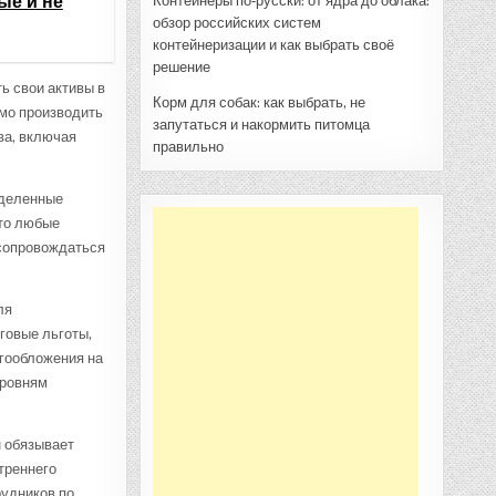
ые и не
Контейнеры по‑русски: от ядра до облака:
обзор российских систем
контейнеризации и как выбрать своё
решение
ь свои активы в
Корм для собак: как выбрать, не
мо производить
запутаться и накормить питомца
ва, включая
правильно
еделенные
что любые
 сопровождаться
ля
говые льготы,
огообложения на
уровням
н обязывает
треннего
рудников по