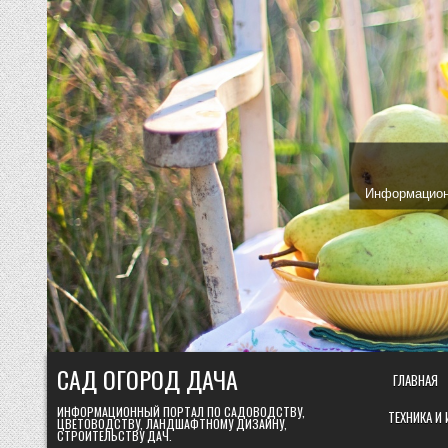
Skip
to
content
Информационн
САД ОГОРОД ДАЧА
ГЛАВНАЯ
ИНФОРМАЦИОННЫЙ ПОРТАЛ ПО САДОВОДСТВУ,
ТЕХНИКА И
ЦВЕТОВОДСТВУ, ЛАНДШАФТНОМУ ДИЗАЙНУ,
СТРОИТЕЛЬСТВУ ДАЧ.