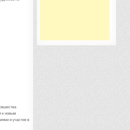
новшества
я к новым
иями и участие в