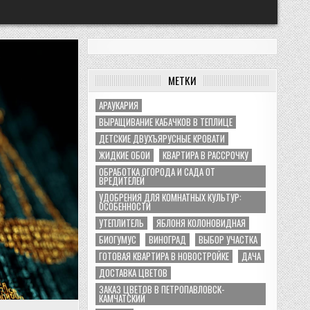
МЕТКИ
АРАУКАРИЯ
ВЫРАЩИВАНИЕ КАБАЧКОВ В ТЕПЛИЦЕ
ДЕТСКИЕ ДВУХЪЯРУСНЫЕ КРОВАТИ
ЖИДКИЕ ОБОИ
КВАРТИРА В РАССРОЧКУ
ОБРАБОТКА ОГОРОДА И САДА ОТ
ВРЕДИТЕЛЕЙ
УДОБРЕНИЯ ДЛЯ КОМНАТНЫХ КУЛЬТУР:
ОСОБЕННОСТИ
УТЕПЛИТЕЛЬ
ЯБЛОНЯ КОЛОНОВИДНАЯ
БИОГУМУС
ВИНОГРАД
ВЫБОР УЧАСТКА
ГОТОВАЯ КВАРТИРА В НОВОСТРОЙКЕ
ДАЧА
ДОСТАВКА ЦВЕТОВ
ЗАКАЗ ЦВЕТОВ В ПЕТРОПАВЛОВСК-
КАМЧАТСКИЙ