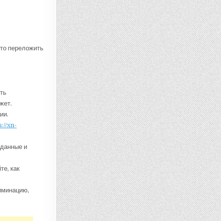
сто переложить
ть
жет.
ии.
://xn-
 данные и
те, как
иминацию,