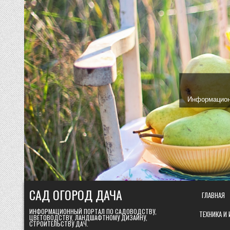
Skip
to
content
Информационн
САД ОГОРОД ДАЧА
ГЛАВНАЯ
ИНФОРМАЦИОННЫЙ ПОРТАЛ ПО САДОВОДСТВУ,
ТЕХНИКА И
ЦВЕТОВОДСТВУ, ЛАНДШАФТНОМУ ДИЗАЙНУ,
СТРОИТЕЛЬСТВУ ДАЧ.