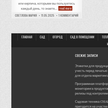
или кирпича, которыми вы пользуетесь
Технологический
read more
каждый день, то знаете,…
поддон
для
К
СВЕТЛОВА МАРИЯ
11.05.2025
1 КОММЕНТАРИЙ
вибропрессования:
ЗАПИСИ
секрет
ТЕХНОЛОГИЧЕСКИЙ
эффективного
ПОДДОН
производства
ДЛЯ
ВИБРОПРЕССОВАНИЯ:
СЕКРЕТ
ЭФФЕКТИВНОГО
ГЛАВНАЯ
САД
ОГОРОД
САД В ПОМЕЩЕНИИ
ТЕП
ПРОИЗВОДСТВА
СВЕЖИЕ ЗАПИСИ
Этикетки для продукци
учесть перед печатью 
для отдела маркетинг
Программная платфор
мониторинга продуктов
релизы под контролем
Садовая техника CHA
пригодится на участке