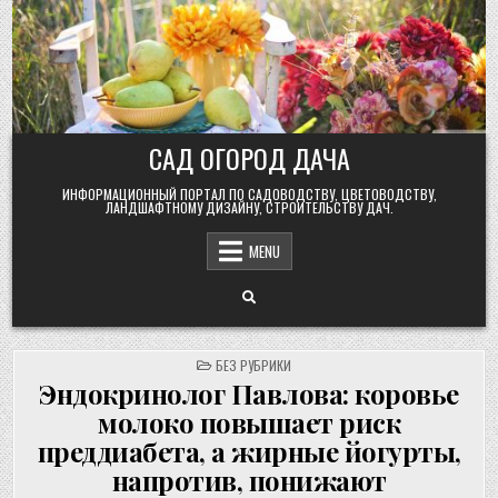
Skip
to
content
САД ОГОРОД ДАЧА
ИНФОРМАЦИОННЫЙ ПОРТАЛ ПО САДОВОДСТВУ, ЦВЕТОВОДСТВУ,
ЛАНДШАФТНОМУ ДИЗАЙНУ, СТРОИТЕЛЬСТВУ ДАЧ.
MENU
POSTED
БЕЗ РУБРИКИ
IN
Эндокринолог Павлова: коровье
молоко повышает риск
преддиабета, а жирные йогурты,
напротив, понижают