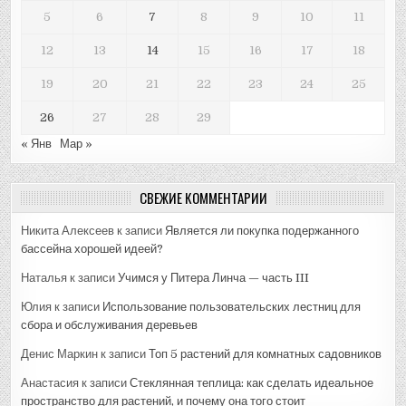
5
6
7
8
9
10
11
12
13
14
15
16
17
18
19
20
21
22
23
24
25
26
27
28
29
« Янв
Мар »
СВЕЖИЕ КОММЕНТАРИИ
Никита Алексеев
к записи
Является ли покупка подержанного
бассейна хорошей идеей?
Наталья
к записи
Учимся у Питера Линча — часть III
Юлия
к записи
Использование пользовательских лестниц для
сбора и обслуживания деревьев
Денис Маркин
к записи
Топ 5 растений для комнатных садовников
Анастасия
к записи
Стеклянная теплица: как сделать идеальное
пространство для растений, и почему она того стоит