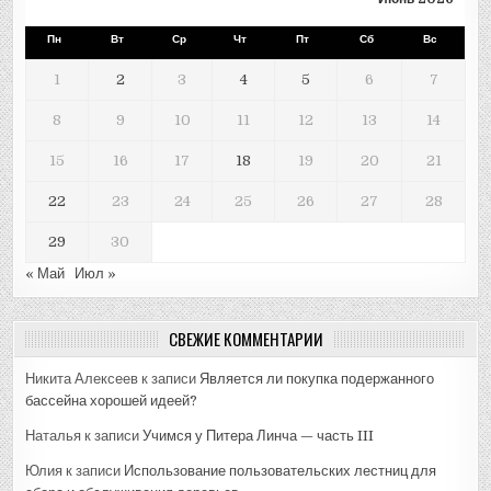
Пн
Вт
Ср
Чт
Пт
Сб
Вс
1
2
3
4
5
6
7
8
9
10
11
12
13
14
15
16
17
18
19
20
21
22
23
24
25
26
27
28
29
30
« Май
Июл »
СВЕЖИЕ КОММЕНТАРИИ
Никита Алексеев
к записи
Является ли покупка подержанного
бассейна хорошей идеей?
Наталья
к записи
Учимся у Питера Линча — часть III
Юлия
к записи
Использование пользовательских лестниц для