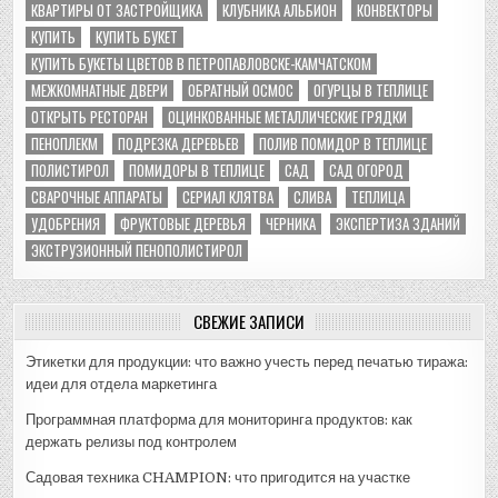
КВАРТИРЫ ОТ ЗАСТРОЙЩИКА
КЛУБНИКА АЛЬБИОН
КОНВЕКТОРЫ
КУПИТЬ
КУПИТЬ БУКЕТ
КУПИТЬ БУКЕТЫ ЦВЕТОВ В ПЕТРОПАВЛОВСКЕ-КАМЧАТСКОМ
МЕЖКОМНАТНЫЕ ДВЕРИ
ОБРАТНЫЙ ОСМОС
ОГУРЦЫ В ТЕПЛИЦЕ
ОТКРЫТЬ РЕСТОРАН
ОЦИНКОВАННЫЕ МЕТАЛЛИЧЕСКИЕ ГРЯДКИ
ПЕНОПЛЕКМ
ПОДРЕЗКА ДЕРЕВЬЕВ
ПОЛИВ ПОМИДОР В ТЕПЛИЦЕ
ПОЛИСТИРОЛ
ПОМИДОРЫ В ТЕПЛИЦЕ
САД
САД ОГОРОД
СВАРОЧНЫЕ АППАРАТЫ
СЕРИАЛ КЛЯТВА
СЛИВА
ТЕПЛИЦА
УДОБРЕНИЯ
ФРУКТОВЫЕ ДЕРЕВЬЯ
ЧЕРНИКА
ЭКСПЕРТИЗА ЗДАНИЙ
ЭКСТРУЗИОННЫЙ ПЕНОПОЛИСТИРОЛ
СВЕЖИЕ ЗАПИСИ
Этикетки для продукции: что важно учесть перед печатью тиража:
идеи для отдела маркетинга
Программная платформа для мониторинга продуктов: как
держать релизы под контролем
Садовая техника CHAMPION: что пригодится на участке