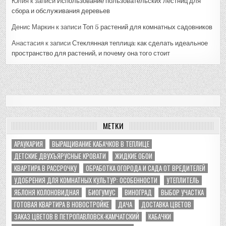
Юлия
к записи
Использование пользовательских лестниц для
сбора и обслуживания деревьев
Денис Маркин
к записи
Топ 5 растений для комнатных садовников
Анастасия
к записи
Стеклянная теплица: как сделать идеальное
пространство для растений, и почему она того стоит
МЕТКИ
АРАУКАРИЯ
ВЫРАЩИВАНИЕ КАБАЧКОВ В ТЕПЛИЦЕ
ДЕТСКИЕ ДВУХЪЯРУСНЫЕ КРОВАТИ
ЖИДКИЕ ОБОИ
КВАРТИРА В РАССРОЧКУ
ОБРАБОТКА ОГОРОДА И САДА ОТ ВРЕДИТЕЛЕЙ
УДОБРЕНИЯ ДЛЯ КОМНАТНЫХ КУЛЬТУР: ОСОБЕННОСТИ
УТЕПЛИТЕЛЬ
ЯБЛОНЯ КОЛОНОВИДНАЯ
БИОГУМУС
ВИНОГРАД
ВЫБОР УЧАСТКА
ГОТОВАЯ КВАРТИРА В НОВОСТРОЙКЕ
ДАЧА
ДОСТАВКА ЦВЕТОВ
ЗАКАЗ ЦВЕТОВ В ПЕТРОПАВЛОВСК-КАМЧАТСКИЙ
КАБАЧКИ