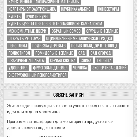
КАЧЕСТВЕННЫЕ ЛАКОКРАСОЧНЫЕ МАТЕРИАЛЫ
КВАРТИРЫ ОТ ЗАСТРОЙЩИКА
КЛУБНИКА АЛЬБИОН
КОНВЕКТОРЫ
КУПИТЬ
КУПИТЬ БУКЕТ
КУПИТЬ БУКЕТЫ ЦВЕТОВ В ПЕТРОПАВЛОВСКЕ-КАМЧАТСКОМ
МЕЖКОМНАТНЫЕ ДВЕРИ
ОБРАТНЫЙ ОСМОС
ОГУРЦЫ В ТЕПЛИЦЕ
ОТКРЫТЬ РЕСТОРАН
ОЦИНКОВАННЫЕ МЕТАЛЛИЧЕСКИЕ ГРЯДКИ
ПЕНОПЛЕКМ
ПОДРЕЗКА ДЕРЕВЬЕВ
ПОЛИВ ПОМИДОР В ТЕПЛИЦЕ
ПОЛИСТИРОЛ
ПОМИДОРЫ В ТЕПЛИЦЕ
САД
САД ОГОРОД
СВАРОЧНЫЕ АППАРАТЫ
СЕРИАЛ КЛЯТВА
СЛИВА
ТЕПЛИЦА
УДОБРЕНИЯ
ФРУКТОВЫЕ ДЕРЕВЬЯ
ЧЕРНИКА
ЭКСПЕРТИЗА ЗДАНИЙ
ЭКСТРУЗИОННЫЙ ПЕНОПОЛИСТИРОЛ
СВЕЖИЕ ЗАПИСИ
Этикетки для продукции: что важно учесть перед печатью тиража:
идеи для отдела маркетинга
Программная платформа для мониторинга продуктов: как
держать релизы под контролем