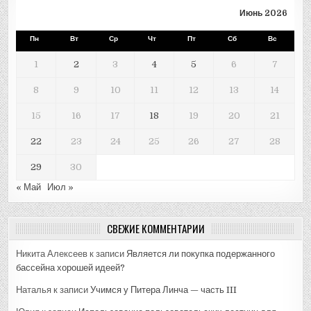
Июнь 2026
Пн
Вт
Ср
Чт
Пт
Сб
Вс
1
2
3
4
5
6
7
8
9
10
11
12
13
14
15
16
17
18
19
20
21
22
23
24
25
26
27
28
29
30
« Май
Июл »
СВЕЖИЕ КОММЕНТАРИИ
Никита Алексеев
к записи
Является ли покупка подержанного
бассейна хорошей идеей?
Наталья
к записи
Учимся у Питера Линча — часть III