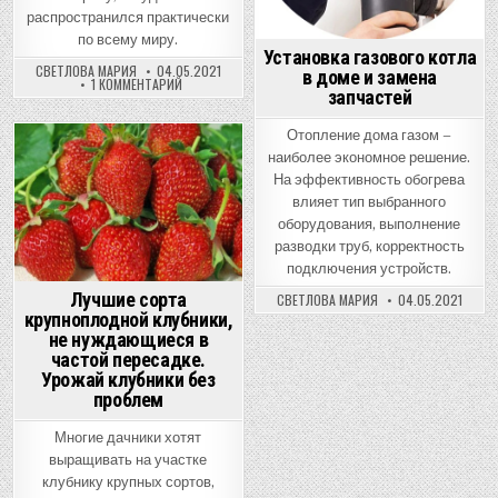
распространился практически
по всему миру.
Установка газового котла
СВЕТЛОВА МАРИЯ
04.05.2021
в доме и замена
К
1 КОММЕНТАРИЙ
запчастей
ЗАПИСИ
АГРОТЕХНИКА
ВЫРАЩИВАНИЯ
Отопление дома газом –
КУКУРУЗЫ
наиболее экономное решение.
Posted
На эффективность обогрева
in
влияет тип выбранного
оборудования, выполнение
разводки труб, корректность
подключения устройств.
Лучшие сорта
СВЕТЛОВА МАРИЯ
04.05.2021
крупноплодной клубники,
не нуждающиеся в
частой пересадке.
Урожай клубники без
проблем
Многие дачники хотят
выращивать на участке
клубнику крупных сортов,