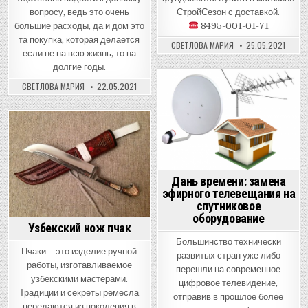
СтройСезон с доставкой.
вопросу, ведь это очень
8495-001-01-71
большие расходы, да и дом это
та покупка, которая делается
СВЕТЛОВА МАРИЯ
25.05.2021
если не на всю жизнь, то на
долгие годы.
СВЕТЛОВА МАРИЯ
22.05.2021
Posted
in
Posted
in
Дань времени: замена
эфирного телевещания на
спутниковое
оборудование
Узбекский нож пчак
Большинство технически
Пчаки – это изделие ручной
развитых стран уже либо
работы, изготавливаемое
перешли на современное
узбекскими мастерами.
цифровое телевидение,
Традиции и секреты ремесла
отправив в прошлое более
передаются из поколения в