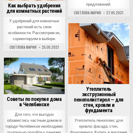
предложений.
Как выбрать удобрения
для комнатных растений
СВЕТЛОВА МАРИЯ
27.05.2021
У удобрений для комнатных
растений есть свои
особенности. Рассмотрим их,
Posted
сориентируем в выборе.
in
СВЕТЛОВА МАРИЯ
25.05.2021
Posted
in
Утеплитель
экструзионный
Советы по покупке дома
пенополистирол — для
в Челябинске
стен, кровли и
фундамента
Для того, что выгодно
Утеплитель пеноплекс для
обзавестись частным домом в
кровли, фасада, стен,
городе Челябинске необходимо
фундамента. Купить в магазине
тщательно подойти к данному