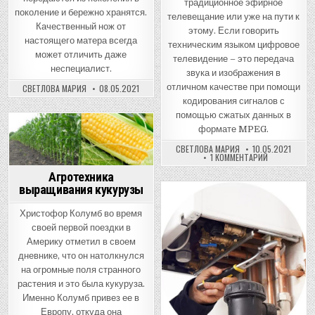
традиционное эфирное
поколение и бережно хранятся.
телевещание или уже на пути к
Качественный нож от
этому. Если говорить
настоящего матера всегда
техническим языком цифровое
может отличить даже
телевидение – это передача
неспециалист.
звука и изображения в
отличном качестве при помощи
СВЕТЛОВА МАРИЯ
08.05.2021
кодирования сигналов с
помощью сжатых данных в
формате MPEG.
Posted
СВЕТЛОВА МАРИЯ
10.05.2021
in
К
1 КОММЕНТАРИЙ
ЗАПИСИ
ДАНЬ
Агротехника
ВРЕМЕНИ:
выращивания кукурузы
ЗАМЕНА
ЭФИРНОГО
Posted
ТЕЛЕВЕЩАНИ
Христофор Колумб во время
НА
in
СПУТНИКОВО
своей первой поездки в
ОБОРУДОВАН
Америку отметил в своем
дневнике, что он натолкнулся
на огромные поля странного
растения и это была кукуруза.
Именно Колумб привез ее в
Европу, откуда она