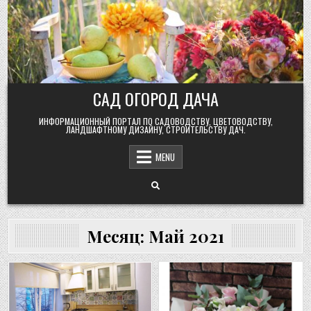
Skip
to
content
САД ОГОРОД ДАЧА
ИНФОРМАЦИОННЫЙ ПОРТАЛ ПО САДОВОДСТВУ, ЦВЕТОВОДСТВУ,
ЛАНДШАФТНОМУ ДИЗАЙНУ, СТРОИТЕЛЬСТВУ ДАЧ.
MENU
Месяц:
Май 2021
Posted
Posted
in
in