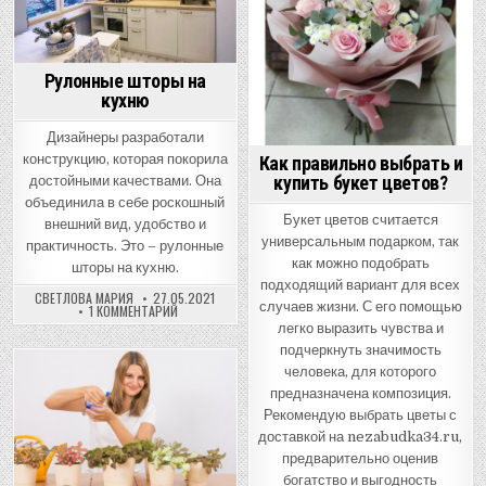
Рулонные шторы на
кухню
Дизайнеры разработали
конструкцию, которая покорила
Как правильно выбрать и
купить букет цветов?
достойными качествами. Она
объединила в себе роскошный
Букет цветов считается
внешний вид, удобство и
универсальным подарком, так
практичность. Это – рулонные
как можно подобрать
шторы на кухню.
подходящий вариант для всех
СВЕТЛОВА МАРИЯ
27.05.2021
случаев жизни. С его помощью
К
1 КОММЕНТАРИЙ
ЗАПИСИ
легко выразить чувства и
РУЛОННЫЕ
ШТОРЫ
подчеркнуть значимость
НА
человека, для которого
КУХНЮ
Posted
предназначена композиция.
in
Рекомендую выбрать цветы с
доставкой на nezabudka34.ru,
предварительно оценив
богатство и выгодность