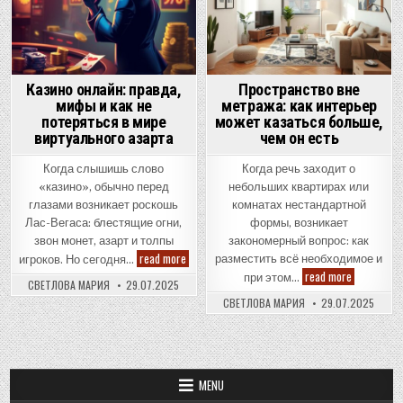
Казино онлайн: правда,
Пространство вне
мифы и как не
метража: как интерьер
потеряться в мире
может казаться больше,
виртуального азарта
чем он есть
Когда слышишь слово
Когда речь заходит о
«казино», обычно перед
небольших квартирах или
глазами возникает роскошь
комнатах нестандартной
Лас-Вегаса: блестящие огни,
формы, возникает
звон монет, азарт и толпы
закономерный вопрос: как
Казино
read more
разместить всё необходимое и
игроков. Но сегодня…
онлайн:
Пространс
read more
при этом…
правда,
СВЕТЛОВА МАРИЯ
29.07.2025
вне
мифы
метража:
и
СВЕТЛОВА МАРИЯ
29.07.2025
как
как
интерьер
не
может
потеряться
казаться
в
больше,
мире
чем
виртуального
он
MENU
азарта
есть