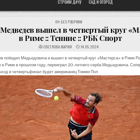
СТРОИМ ДАЧУ
САД И ОГОРОД
POSTED
БЕЗ РУБРИКИ
IN
Медведев вышел в четвертый круг «М
в Риме :: Теннис :: РБК Спорт
СВЕТЛОВА МАРИЯ
14.05.2024
в победил Медьедовича и вышел в четвертый круг «Мастерса» в Риме
Ро
 в Риме в прошлом году, переиграл 20-летнего серба Медьедовича. Соп
ыход в четвертьфинал будет американец Томми Пол