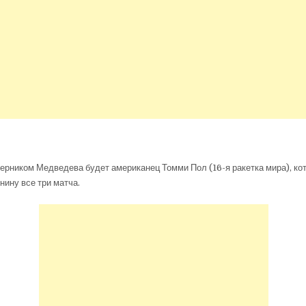
рником Медведева будет американец Томми Пол (16-я ракетка мира), ко
нину все три матча.