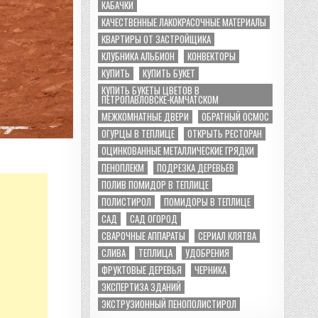
КАБАЧКИ
КАЧЕСТВЕННЫЕ ЛАКОКРАСОЧНЫЕ МАТЕРИАЛЫ
КВАРТИРЫ ОТ ЗАСТРОЙЩИКА
КЛУБНИКА АЛЬБИОН
КОНВЕКТОРЫ
КУПИТЬ
КУПИТЬ БУКЕТ
КУПИТЬ БУКЕТЫ ЦВЕТОВ В
ПЕТРОПАВЛОВСКЕ-КАМЧАТСКОМ
МЕЖКОМНАТНЫЕ ДВЕРИ
ОБРАТНЫЙ ОСМОС
ОГУРЦЫ В ТЕПЛИЦЕ
ОТКРЫТЬ РЕСТОРАН
ОЦИНКОВАННЫЕ МЕТАЛЛИЧЕСКИЕ ГРЯДКИ
ПЕНОПЛЕКМ
ПОДРЕЗКА ДЕРЕВЬЕВ
ПОЛИВ ПОМИДОР В ТЕПЛИЦЕ
ПОЛИСТИРОЛ
ПОМИДОРЫ В ТЕПЛИЦЕ
САД
САД ОГОРОД
СВАРОЧНЫЕ АППАРАТЫ
СЕРИАЛ КЛЯТВА
СЛИВА
ТЕПЛИЦА
УДОБРЕНИЯ
ФРУКТОВЫЕ ДЕРЕВЬЯ
ЧЕРНИКА
ЭКСПЕРТИЗА ЗДАНИЙ
ЭКСТРУЗИОННЫЙ ПЕНОПОЛИСТИРОЛ