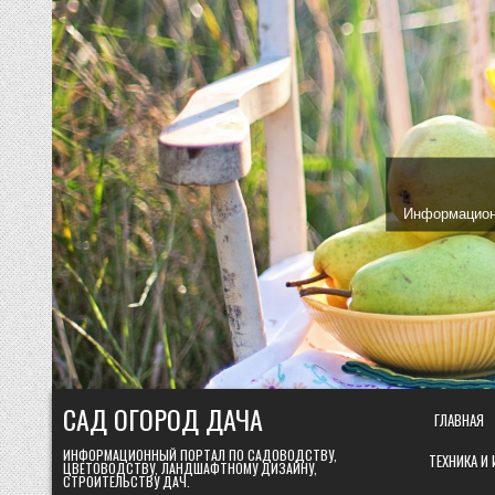
Skip
to
content
Информационн
САД ОГОРОД ДАЧА
ГЛАВНАЯ
ИНФОРМАЦИОННЫЙ ПОРТАЛ ПО САДОВОДСТВУ,
ТЕХНИКА И
ЦВЕТОВОДСТВУ, ЛАНДШАФТНОМУ ДИЗАЙНУ,
СТРОИТЕЛЬСТВУ ДАЧ.