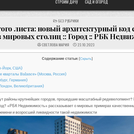
СТРОИМ ДАЧУ
САД И ОГОРОД
POSTED
БЕЗ РУБРИКИ
IN
того листа: новый архитектурный код
 мировых столиц :: Город :: РБК Недв
СВЕТЛОВА МАРИЯ
23.10.2023
Содержание статьи:
[
Скрыть
]
ю-Йорк, США)
 кварталы Balance» (Москва, Россия)
бург, Германия)
(Лондон, Великобритания)
вут районы крупнейших городов, прошедшие масштабный редевелопмент? 
код? «РБК Недвижимость» рассказывает о мировых примерах качественн
ремени и возросшей ликвидности такой недвижимости