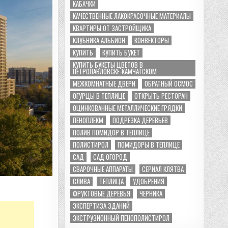
КАБАЧКИ
КАЧЕСТВЕННЫЕ ЛАКОКРАСОЧНЫЕ МАТЕРИАЛЫ
КВАРТИРЫ ОТ ЗАСТРОЙЩИКА
КЛУБНИКА АЛЬБИОН
КОНВЕКТОРЫ
КУПИТЬ
КУПИТЬ БУКЕТ
КУПИТЬ БУКЕТЫ ЦВЕТОВ В
ПЕТРОПАВЛОВСКЕ-КАМЧАТСКОМ
МЕЖКОМНАТНЫЕ ДВЕРИ
ОБРАТНЫЙ ОСМОС
ОГУРЦЫ В ТЕПЛИЦЕ
ОТКРЫТЬ РЕСТОРАН
ОЦИНКОВАННЫЕ МЕТАЛЛИЧЕСКИЕ ГРЯДКИ
ПЕНОПЛЕКМ
ПОДРЕЗКА ДЕРЕВЬЕВ
ПОЛИВ ПОМИДОР В ТЕПЛИЦЕ
ПОЛИСТИРОЛ
ПОМИДОРЫ В ТЕПЛИЦЕ
САД
САД ОГОРОД
СВАРОЧНЫЕ АППАРАТЫ
СЕРИАЛ КЛЯТВА
СЛИВА
ТЕПЛИЦА
УДОБРЕНИЯ
ФРУКТОВЫЕ ДЕРЕВЬЯ
ЧЕРНИКА
ЭКСПЕРТИЗА ЗДАНИЙ
ЭКСТРУЗИОННЫЙ ПЕНОПОЛИСТИРОЛ