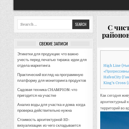
Search
С чис
for:
районов
СВЕЖИЕ ЗАПИСИ
Этикетки для продукции: что важно
учесть перед печатью тиража: идеи для
отдела маркетинга
High Line (Нь
«Прогрессивные
Практический взгляд на программную
HafenCity (Гам
платформу для мониторинга продуктов
King's Cross 
Садовая техника CHAMPION: что
пригодится на участке
Как сегодня жи
архитектурный 
Анализ воды для участка и дома: когда
территорий во в
проверка действительно нужна
Стоимость архитектурной 3D-
визуализации: из чего складывается