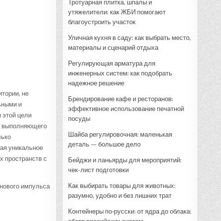
Тротуарная плитка, шпалы и
утяжелители: как ЖБИ помогают
благоустроить участок
Уличная кухня в саду: как выбрать место,
материалы и сценарий отдыха
Регулирующая арматура для
инженерных систем: как подобрать
надежное решение
тории, не
Брендирование кафе и ресторанов:
ьными и
эффективное использование печатной
 этой цели
посуды
а, выполняющего
Шайба регулировочная: маленькая
лько
деталь — большое дело
ая уникальное
х пространств с
Бейджи и ланьярды для мероприятий:
чек-лист подготовки
Как выбирать товары для животных:
 нового импульса
разумно, удобно и без лишних трат
Контейнеры по‑русски: от ядра до облака: