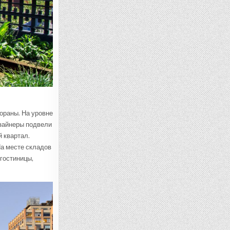
ораны. На уровне
изайнеры подвели
 квартал.
На месте складов
 гостиницы,