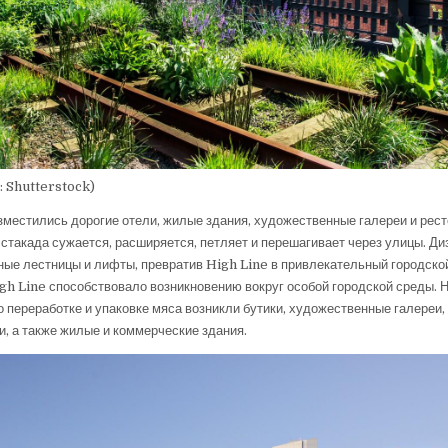
: Shutterstock)
зместились дорогие отели, жилые здания, художественные галереи и рест
эстакада сужается, расширяется, петляет и перешагивает через улицы. Д
ые лестницы и лифты, превратив High Line в привлекательный городской
h Line способствовало возникновению вокруг особой городской среды. 
о переработке и упаковке мяса возникли бутики, художественные галереи,
и, а также жилые и коммерческие здания.