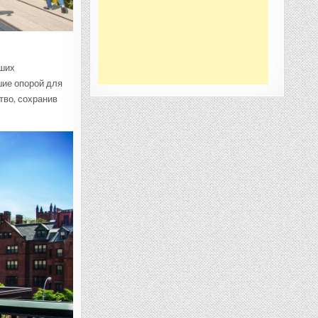
йших
ие опорой для
тво, сохранив