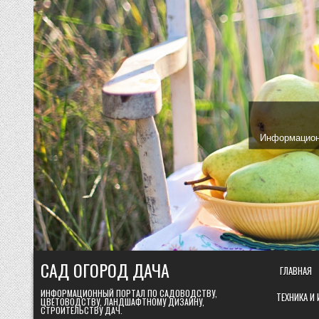
Skip
to
content
Информационн
САД ОГОРОД ДАЧА
ГЛАВНАЯ
ИНФОРМАЦИОННЫЙ ПОРТАЛ ПО САДОВОДСТВУ,
ТЕХНИКА И
ЦВЕТОВОДСТВУ, ЛАНДШАФТНОМУ ДИЗАЙНУ,
СТРОИТЕЛЬСТВУ ДАЧ.