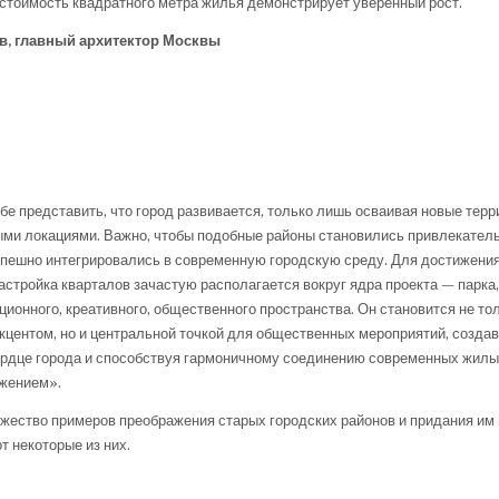
 стоимость квадратного метра жилья демонстрирует уверенный рост.
в, главный архитектор Москвы
е представить, что город развивается, только лишь осваивая новые терри
ыми локациями. Важно, чтобы подобные районы становились привлекател
пешно интегрировались в современную городскую среду. Для достижения
астройка кварталов зачастую располагается вокруг ядра проекта — парк
ионного, креативного, общественного пространства. Он становится не то
центом, но и центральной точкой для общественных мероприятий, создав
ердце города и способствуя гармоничному соединению современных жилы
жением».
жество примеров преображения старых городских районов и придания им
т некоторые из них.