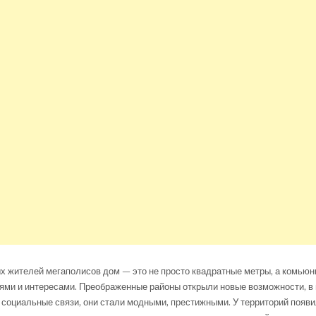
 жителей мегаполисов дом — это не просто квадратные метры, а комьюн
ями и интересами. Преображенные районы открыли новые возможности, в
социальные связи, они стали модными, престижными. У территорий появи