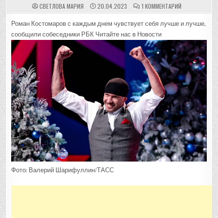
К
СВЕТЛОВА МАРИЯ
20.04.2023
1 КОММЕНТАРИЙ
ЗАПИСИ
В
ОКРУЖЕНИИ
Роман Костомаров с каждым днем чувствует себя лучше и лучше,
КОСТОМАРОВА
сообщили собеседники РБК
Читайте нас в Новости
НАЗВАЛИ
ВОЗМОЖНЫЕ
СРОКИ
ЕГО
ВЫПИСКИ
ИЗ
РЕАНИМАЦИИ
::
ФИГУРНОЕ
КАТАНИЕ
::
РБК
СПОРТ
Фото: Валерий Шарифуллин/ТАСС