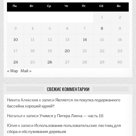
Пн
Вт
Ср
Чт
Пт
Сб
Вс
1
2
3
4
5
6
7
8
9
10
11
12
13
14
15
16
17
18
19
20
21
22
23
24
25
26
27
28
29
30
« Мар
Май »
СВЕЖИЕ КОММЕНТАРИИ
Никита Алексеев
к записи
Является ли покупка подержанного
бассейна хорошей идеей?
Наталья
к записи
Учимся у Питера Линча — часть III
Юлия
к записи
Использование пользовательских лестниц для
сбора и обслуживания деревьев