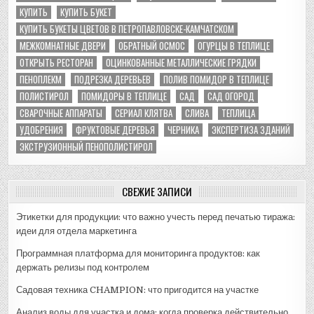
КУПИТЬ
КУПИТЬ БУКЕТ
КУПИТЬ БУКЕТЫ ЦВЕТОВ В ПЕТРОПАВЛОВСКЕ-КАМЧАТСКОМ
МЕЖКОМНАТНЫЕ ДВЕРИ
ОБРАТНЫЙ ОСМОС
ОГУРЦЫ В ТЕПЛИЦЕ
ОТКРЫТЬ РЕСТОРАН
ОЦИНКОВАННЫЕ МЕТАЛЛИЧЕСКИЕ ГРЯДКИ
ПЕНОПЛЕКМ
ПОДРЕЗКА ДЕРЕВЬЕВ
ПОЛИВ ПОМИДОР В ТЕПЛИЦЕ
ПОЛИСТИРОЛ
ПОМИДОРЫ В ТЕПЛИЦЕ
САД
САД ОГОРОД
СВАРОЧНЫЕ АППАРАТЫ
СЕРИАЛ КЛЯТВА
СЛИВА
ТЕПЛИЦА
УДОБРЕНИЯ
ФРУКТОВЫЕ ДЕРЕВЬЯ
ЧЕРНИКА
ЭКСПЕРТИЗА ЗДАНИЙ
ЭКСТРУЗИОННЫЙ ПЕНОПОЛИСТИРОЛ
СВЕЖИЕ ЗАПИСИ
Этикетки для продукции: что важно учесть перед печатью тиража:
идеи для отдела маркетинга
Программная платформа для мониторинга продуктов: как
держать релизы под контролем
Садовая техника CHAMPION: что пригодится на участке
Анализ воды для участка и дома: когда проверка действительно