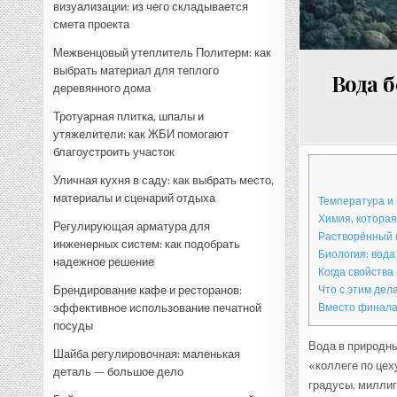
визуализации: из чего складывается
смета проекта
Межвенцовый утеплитель Политерм: как
выбрать материал для теплого
Вода 
деревянного дома
Тротуарная плитка, шпалы и
утяжелители: как ЖБИ помогают
благоустроить участок
Уличная кухня в саду: как выбрать место,
материалы и сценарий отдыха
Температура и 
Химия, которая
Регулирующая арматура для
Растворённый 
инженерных систем: как подобрать
Биология: вода
надежное решение
Когда свойства
Брендирование кафе и ресторанов:
Что с этим дел
эффективное использование печатной
Вместо финал
посуды
Вода в природны
Шайба регулировочная: маленькая
«коллеге по цех
деталь — большое дело
градусы, миллиг