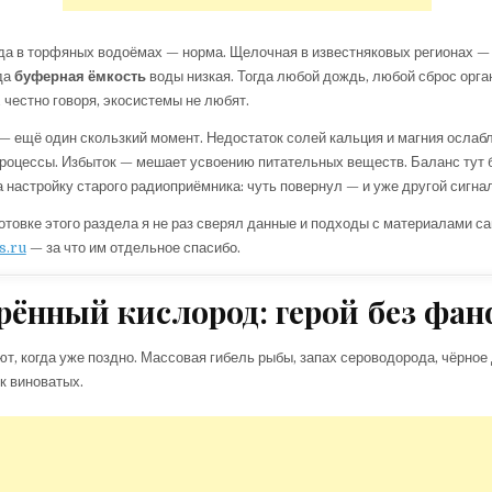
да в торфяных водоёмах — норма. Щелочная в известняковых регионах —
да
буферная ёмкость
воды низкая. Тогда любой дождь, любой сброс орга
, честно говоря, экосистемы не любят.
 ещё один скользкий момент. Недостаток солей кальция и магния ослаб
роцессы. Избыток — мешает усвоению питательных веществ. Баланс тут 
а настройку старого радиоприёмника: чуть повернул — и уже другой сигнал
готовке этого раздела я не раз сверял данные и подходы с материалами са
s.ru
— за что им отдельное спасибо.
рённый кислород: герой без фа
т, когда уже поздно. Массовая гибель рыбы, запах сероводорода, чёрное 
к виноватых.