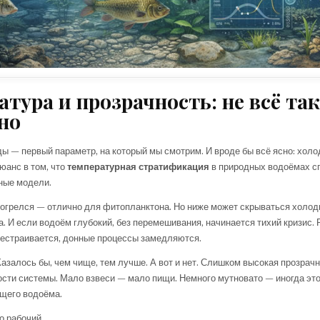
атура и прозрачность: не всё так
но
ы — первый параметр, на который мы смотрим. И вроде бы всё ясно: холод
юанс в том, что
температурная стратификация
в природных водоёмах с
ные модели.
огрелся — отлично для фитопланктона. Но ниже может скрываться холод
. И если водоём глубокий, без перемешивания, начинается тихий кризис. 
естраивается, донные процессы замедляются.
Казалось бы, чем чище, тем лучше. А вот и нет. Слишком высокая прозрач
ости системы. Мало взвеси — мало пищи. Немного мутновато — иногда это 
щего водоёма.
о рабочий.