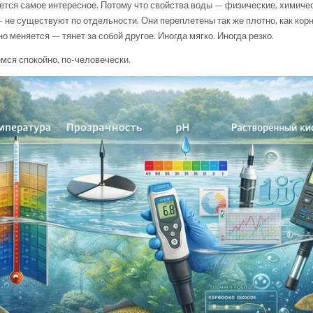
ается самое интересное. Потому что свойства воды — физические, химичес
 не существуют по отдельности. Они переплетены так же плотно, как кор
о меняется — тянет за собой другое. Иногда мягко. Иногда резко.
мся спокойно, по-человечески.