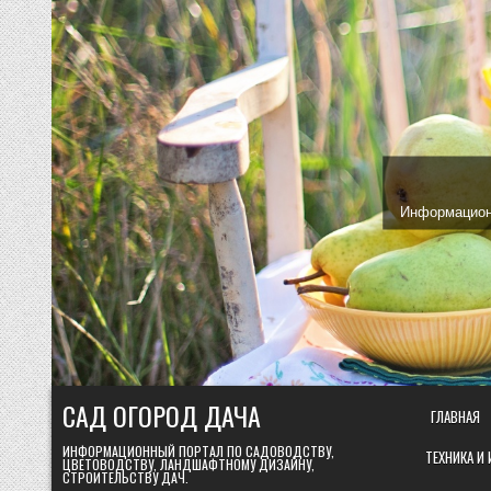
Skip
to
content
Информационн
САД ОГОРОД ДАЧА
ГЛАВНАЯ
ИНФОРМАЦИОННЫЙ ПОРТАЛ ПО САДОВОДСТВУ,
ТЕХНИКА И
ЦВЕТОВОДСТВУ, ЛАНДШАФТНОМУ ДИЗАЙНУ,
СТРОИТЕЛЬСТВУ ДАЧ.