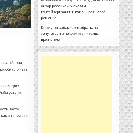
Контейнеры по‑русски: от ядра до облака:
обзор российских систем
контейнеризации и как выбрать своё
решение
Корм для собак: как выбрать, не
запутаться и накормить питомца
правильно
ная, тёплая,
пособна ломать
ная, бедная
Рыба уходит,
ность часто
как раз признак