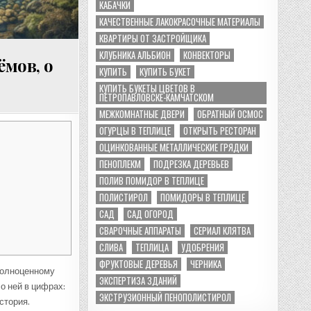
КАБАЧКИ
КАЧЕСТВЕННЫЕ ЛАКОКРАСОЧНЫЕ МАТЕРИАЛЫ
КВАРТИРЫ ОТ ЗАСТРОЙЩИКА
КЛУБНИКА АЛЬБИОН
КОНВЕКТОРЫ
ёмов, о
КУПИТЬ
КУПИТЬ БУКЕТ
КУПИТЬ БУКЕТЫ ЦВЕТОВ В
ПЕТРОПАВЛОВСКЕ-КАМЧАТСКОМ
МЕЖКОМНАТНЫЕ ДВЕРИ
ОБРАТНЫЙ ОСМОС
ОГУРЦЫ В ТЕПЛИЦЕ
ОТКРЫТЬ РЕСТОРАН
ОЦИНКОВАННЫЕ МЕТАЛЛИЧЕСКИЕ ГРЯДКИ
ПЕНОПЛЕКМ
ПОДРЕЗКА ДЕРЕВЬЕВ
ПОЛИВ ПОМИДОР В ТЕПЛИЦЕ
ПОЛИСТИРОЛ
ПОМИДОРЫ В ТЕПЛИЦЕ
САД
САД ОГОРОД
СВАРОЧНЫЕ АППАРАТЫ
СЕРИАЛ КЛЯТВА
СЛИВА
ТЕПЛИЦА
УДОБРЕНИЯ
ФРУКТОВЫЕ ДЕРЕВЬЯ
ЧЕРНИКА
 полноценному
ЭКСПЕРТИЗА ЗДАНИЙ
о ней в цифрах:
ЭКСТРУЗИОННЫЙ ПЕНОПОЛИСТИРОЛ
стория.