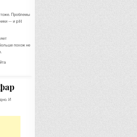
 тоже. Проблемы
ники — и pH
ляет
больше похож не
.
йта
нфар
дно. И