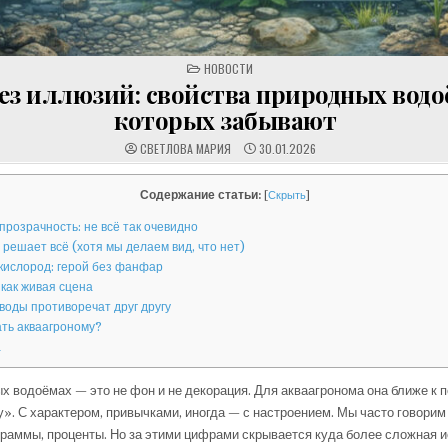
POSTED
НОВОСТИ
IN
без иллюзий: свойства природных водо
которых забывают
СВЕТЛОВА МАРИЯ
30.01.2026
Содержание статьи:
[
Скрыть
]
прозрачность: не всё так очевидно
 решает всё (хотя мы делаем вид, что нет)
кислород: герой без фанфар
 как живая сцена
 воды противоречат друг другу
ать акваагроному?
а
х водоёмах — это не фон и не декорация. Для акваагронома она ближе к
у». С характером, привычками, иногда — с настроением. Мы часто говорим 
раммы, проценты. Но за этими цифрами скрывается куда более сложная и