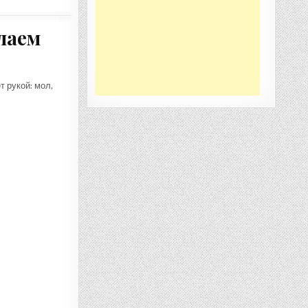
лаем
 рукой: мол,