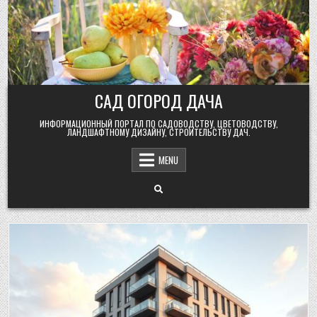
Skip
to
content
САД ОГОРОД ДАЧА
ИНФОРМАЦИОННЫЙ ПОРТАЛ ПО САДОВОДСТВУ, ЦВЕТОВОДСТВУ,
ЛАНДШАФТНОМУ ДИЗАЙНУ, СТРОИТЕЛЬСТВУ ДАЧ.
MENU