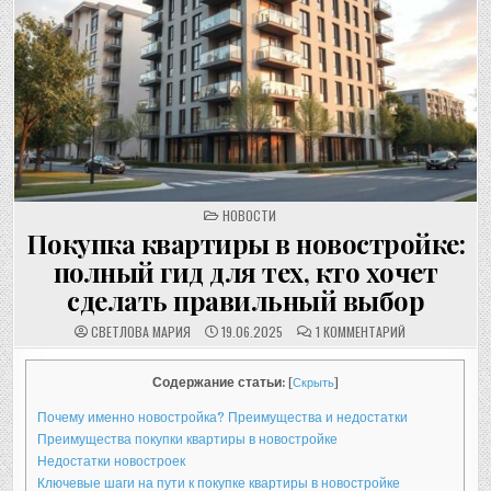
POSTED
НОВОСТИ
IN
Покупка квартиры в новостройке:
полный гид для тех, кто хочет
сделать правильный выбор
К
СВЕТЛОВА МАРИЯ
19.06.2025
1 КОММЕНТАРИЙ
ЗАПИСИ
ПОКУПКА
КВАРТИРЫ
В
Содержание статьи:
[
Скрыть
]
НОВОСТРОЙКЕ:
ПОЛНЫЙ
Почему именно новостройка? Преимущества и недостатки
ГИД
ДЛЯ
Преимущества покупки квартиры в новостройке
ТЕХ,
КТО
Недостатки новостроек
ХОЧЕТ
Ключевые шаги на пути к покупке квартиры в новостройке
СДЕЛАТЬ