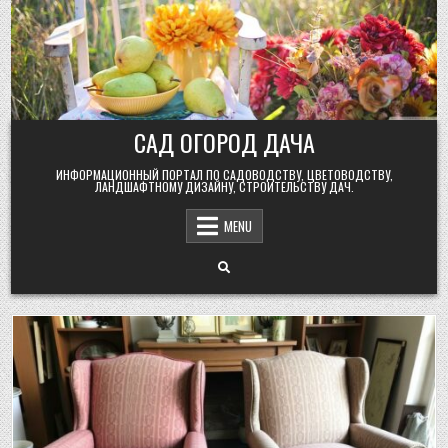
Skip
to
content
САД ОГОРОД ДАЧА
ИНФОРМАЦИОННЫЙ ПОРТАЛ ПО САДОВОДСТВУ, ЦВЕТОВОДСТВУ,
ЛАНДШАФТНОМУ ДИЗАЙНУ, СТРОИТЕЛЬСТВУ ДАЧ.
MENU