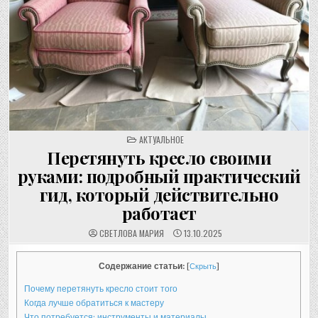
POSTED
АКТУАЛЬНОЕ
IN
Перетянуть кресло своими
руками: подробный практический
гид, который действительно
работает
СВЕТЛОВА МАРИЯ
13.10.2025
Содержание статьи:
[
Скрыть
]
Почему перетянуть кресло стоит того
Когда лучше обратиться к мастеру
Что потребуется: инструменты и материалы