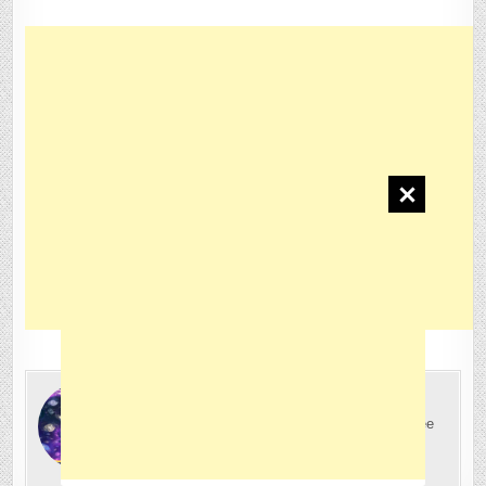
Author:
Светлова Мария
Опыт работы в строительной компании более
18 лет. Садовод любитель со стажем.