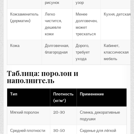
рисунок
узор
Кожзаменитель
Легко
Менее
Кухня, детская
(дерматин)
чистится,
долговечен,
дешевле
может
кожи
трескаться
Кожа
Долговечная,
Дорого,
Кабинет,
благородная
требует
классическая
ухода
мебель
Таблица: поролон и
наполнитель
Тип
Плотность
Применение
(кг/м³)
Мягкий поролон
20-30
Спинка, декоративные
подушки
Средней плотности
30-50
Сиденье для лёгкой