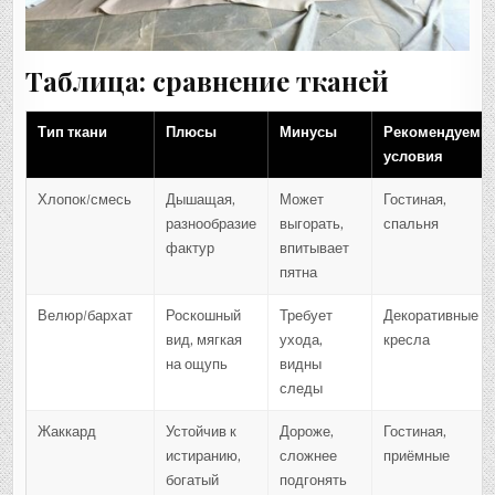
Таблица: сравнение тканей
Тип ткани
Плюсы
Минусы
Рекомендуемы
условия
Хлопок/смесь
Дышащая,
Может
Гостиная,
разнообразие
выгорать,
спальня
фактур
впитывает
пятна
Велюр/бархат
Роскошный
Требует
Декоративные
вид, мягкая
ухода,
кресла
на ощупь
видны
следы
Жаккард
Устойчив к
Дороже,
Гостиная,
истиранию,
сложнее
приёмные
богатый
подгонять