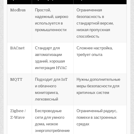
Modbus
Простой,
Ограниченная
надежный, широко
безопасность в
используется в
стандартной версии,
промышленности
низкая пропускная
способность
BACnet
Стандарт для
Сложнее настройка,
автоматизации
требует опыта
зданий, хорошая
интеграция HVAC
MQTT
Подходит для IoT
Нужны дополнительные
и облачного
меры безопасности для
мониторинга,
критичных систем
легковесный
Zigbee /
Беспроводные
Ограниченный радиус,
Z‑Wave
сети для умного
помехи в застроенных
дома, низкое
средах
энергопотребление