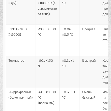
и др.)
+1800 °C (в
°C
диапа
зависимости
прочн
от типа)
деше
RTD (Pt100,
-200…+600
±0.05…
Средняя
Очен
Pt1000)
°C
±0.5 °C
точны
стаб
Термистор
-90…+150
±0.1…±1
Быстрый
Хоро
°C
°C
точно
узко
диапа
недо
Инфракрасный
-50…+2000
±0.5…±3
Очень
Изме
(безконтактный)
°C
°C
быстрый
на
(варианты)
расст
без