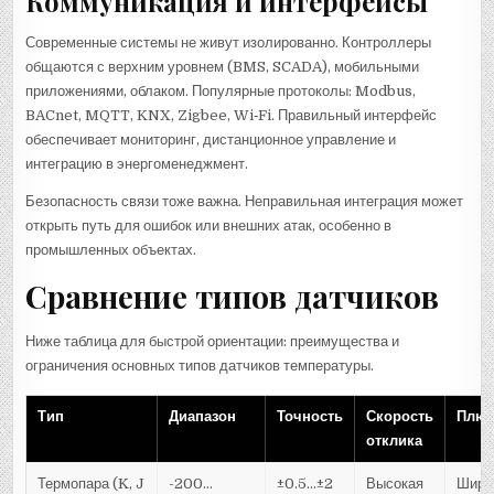
Коммуникация и интерфейсы
Современные системы не живут изолированно. Контроллеры
общаются с верхним уровнем (BMS, SCADA), мобильными
приложениями, облаком. Популярные протоколы: Modbus,
BACnet, MQTT, KNX, Zigbee, Wi‑Fi. Правильный интерфейс
обеспечивает мониторинг, дистанционное управление и
интеграцию в энергоменеджмент.
Безопасность связи тоже важна. Неправильная интеграция может
открыть путь для ошибок или внешних атак, особенно в
промышленных объектах.
Сравнение типов датчиков
Ниже таблица для быстрой ориентации: преимущества и
ограничения основных типов датчиков температуры.
Тип
Диапазон
Точность
Скорость
Плю
отклика
Термопара (K, J
-200…
±0.5…±2
Высокая
Широ