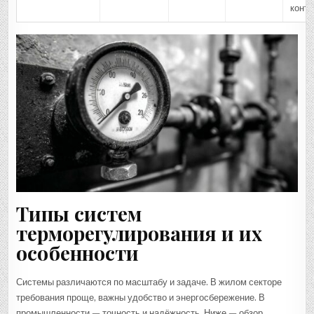
конта
Типы систем
терморегулирования и их
особенности
Системы различаются по масштабу и задаче. В жилом секторе
требования проще, важны удобство и энергосбережение. В
промышленности — точность и надёжность. Ниже — обзор