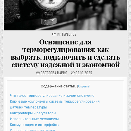
POSTED
ИНТЕРЕСНОЕ
IN
Оснащение для
терморегулирования: как
выбрать, подключить и сделать
систему надежной и экономной
СВЕТЛОВА МАРИЯ
09.10.2025
Содержание статьи:
[
Скрыть
]
Что такое терморегулирование и зачем оно нужно
Ключевые компоненты системы терморегулирования
Датчики температуры
Контроллеры и регуляторы
Исполнительные механизмы
Коммуникация и интерфейсы
Сравнение типов датчиков