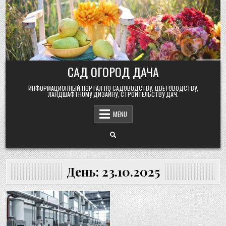
Skip
to
content
САД ОГОРОД ДАЧА
ИНФОРМАЦИОННЫЙ ПОРТАЛ ПО САДОВОДСТВУ, ЦВЕТОВОДСТВУ,
ЛАНДШАФТНОМУ ДИЗАЙНУ, СТРОИТЕЛЬСТВУ ДАЧ.
MENU
День:
23.10.2025
Posted
in