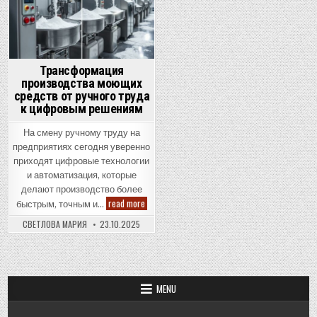
Трансформация
производства моющих
средств от ручного труда
к цифровым решениям
На смену ручному труду на
предприятиях сегодня уверенно
приходят цифровые технологии
и автоматизация, которые
делают производство более
Трансформация
read more
быстрым, точным и…
производства
моющих
СВЕТЛОВА МАРИЯ
23.10.2025
средств
от
ручного
труда
к
цифровым
решениям
MENU