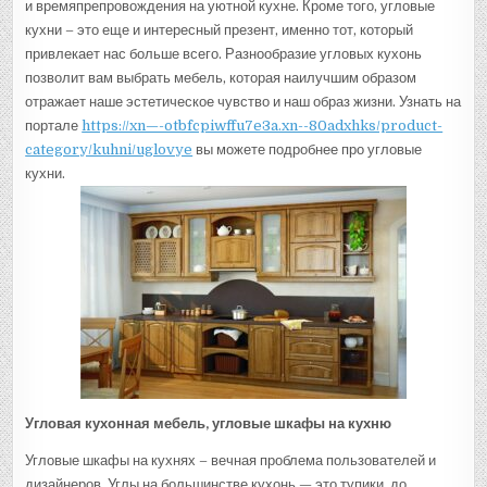
и времяпрепровождения на уютной кухне. Кроме того, угловые
кухни – это еще и интересный презент, именно тот, который
привлекает нас больше всего. Разнообразие угловых кухонь
позволит вам выбрать мебель, которая наилучшим образом
отражает наше эстетическое чувство и наш образ жизни. Узнать на
портале
https://xn—-otbfcpiwffu7e3a.xn--80adxhks/product-
category/kuhni/uglovye
вы можете подробнее про угловые
кухни.
Угловая кухонная мебель, угловые шкафы на кухню
Угловые шкафы на кухнях – вечная проблема пользователей и
дизайнеров. Углы на большинстве кухонь — это тупики, до