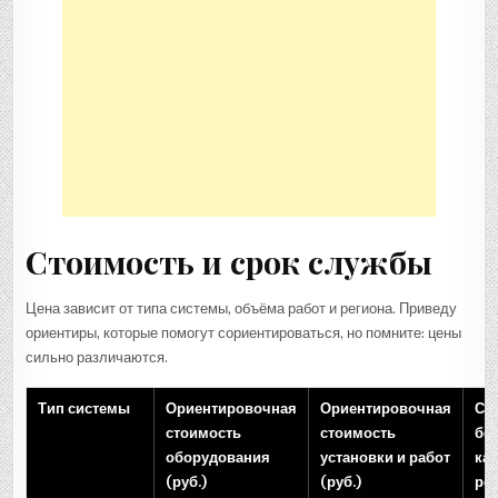
Стоимость и срок службы
Цена зависит от типа системы, объёма работ и региона. Приведу
ориентиры, которые помогут сориентироваться, но помните: цены
сильно различаются.
Тип системы
Ориентировочная
Ориентировочная
Ср
стоимость
стоимость
бе
оборудования
установки и работ
ка
(руб.)
(руб.)
ре