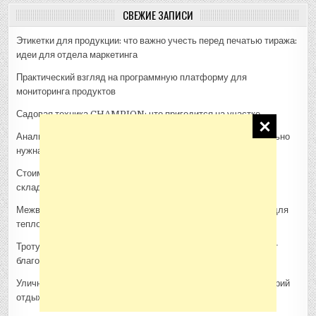
СВЕЖИЕ ЗАПИСИ
Этикетки для продукции: что важно учесть перед печатью тиража:
идеи для отдела маркетинга
Практический взгляд на программную платформу для
мониторинга продуктов
Садовая техника CHAMPION: что пригодится на участке
Анализ воды для участка и дома: когда проверка действительно
нужна
Стоимость архитектурной 3D-визуализации: из чего
складывается смета проекта
Межвенцовый утеплитель Политерм: как выбрать материал для
теплого деревянного дома
Тротуарная плитка, шпалы и утяжелители: как ЖБИ помогают
благоустроить участок
Уличная кухня в саду: как выбрать место, материалы и сценарий
отдыха