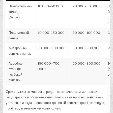
Накопительный
10 000–50 000
20 000–60 000
30
колодец
(пр
(бетон)
пр
экс
Пластиковый
40 000–150 000
30 000–100 000
20
септик
Анаэробный
50 000–200 000
50 000–200 000
20
септик с полем
Аэробная
150 000–700
50 000–300 000
10
станция
000+
(за
глубокой
об
очистки
Срок службы во многом определяется качеством монтажа и
регулярностью обслуживания. Экономия на профессиональной
установке иногда превращает дешёвый септик в дорогостоящую
проблему в течение нескольких лет.