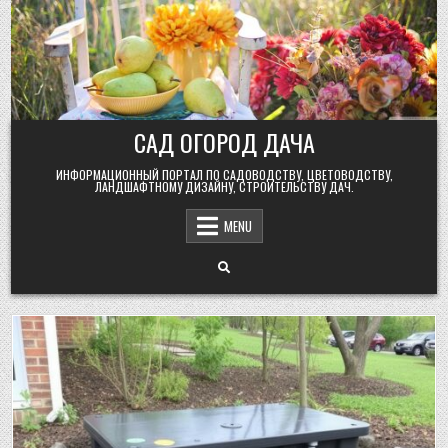
Skip
to
content
САД ОГОРОД ДАЧА
ИНФОРМАЦИОННЫЙ ПОРТАЛ ПО САДОВОДСТВУ, ЦВЕТОВОДСТВУ,
ЛАНДШАФТНОМУ ДИЗАЙНУ, СТРОИТЕЛЬСТВУ ДАЧ.
MENU