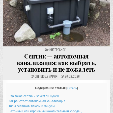
POSTED
ИНТЕРЕСНОЕ
IN
Септик — автономная
канализация: как выбрать,
установить и не пожалеть
СВЕТЛОВА МАРИЯ
26.02.2026
Содержание статьи:
[
Скрыть
]
Что такое септик и зачем он нужен
Как работает автономная канализация
Типы септиков: плюсы и минусы
Бетонный или кирпичный накопительный колодец