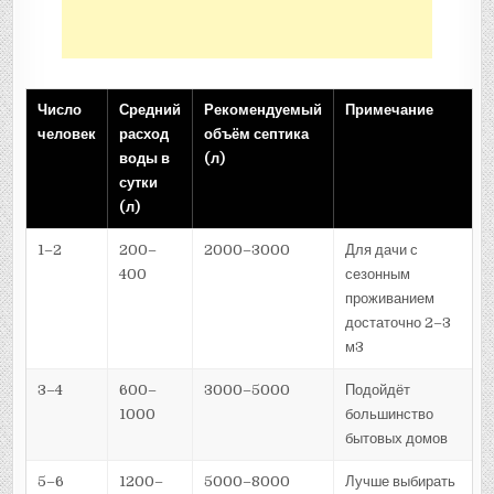
Число
Средний
Рекомендуемый
Примечание
человек
расход
объём септика
воды в
(л)
сутки
(л)
1–2
200–
2000–3000
Для дачи с
400
сезонным
проживанием
достаточно 2–3
м3
3–4
600–
3000–5000
Подойдёт
1000
большинство
бытовых домов
5–6
1200–
5000–8000
Лучше выбирать