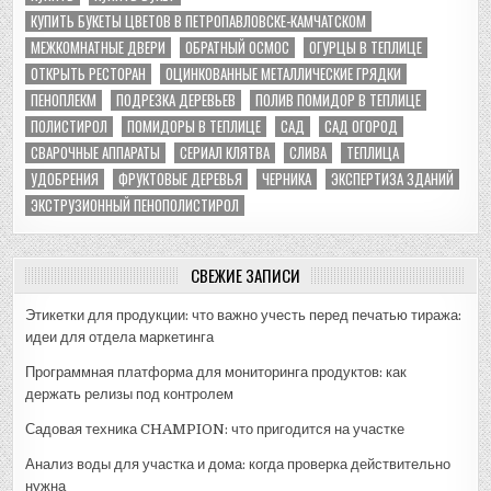
КУПИТЬ БУКЕТЫ ЦВЕТОВ В ПЕТРОПАВЛОВСКЕ-КАМЧАТСКОМ
МЕЖКОМНАТНЫЕ ДВЕРИ
ОБРАТНЫЙ ОСМОС
ОГУРЦЫ В ТЕПЛИЦЕ
ОТКРЫТЬ РЕСТОРАН
ОЦИНКОВАННЫЕ МЕТАЛЛИЧЕСКИЕ ГРЯДКИ
ПЕНОПЛЕКМ
ПОДРЕЗКА ДЕРЕВЬЕВ
ПОЛИВ ПОМИДОР В ТЕПЛИЦЕ
ПОЛИСТИРОЛ
ПОМИДОРЫ В ТЕПЛИЦЕ
САД
САД ОГОРОД
СВАРОЧНЫЕ АППАРАТЫ
СЕРИАЛ КЛЯТВА
СЛИВА
ТЕПЛИЦА
УДОБРЕНИЯ
ФРУКТОВЫЕ ДЕРЕВЬЯ
ЧЕРНИКА
ЭКСПЕРТИЗА ЗДАНИЙ
ЭКСТРУЗИОННЫЙ ПЕНОПОЛИСТИРОЛ
СВЕЖИЕ ЗАПИСИ
Этикетки для продукции: что важно учесть перед печатью тиража:
идеи для отдела маркетинга
Программная платформа для мониторинга продуктов: как
держать релизы под контролем
Садовая техника CHAMPION: что пригодится на участке
Анализ воды для участка и дома: когда проверка действительно
нужна