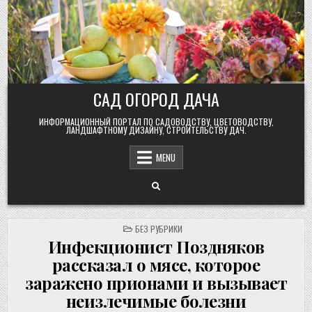
Skip
to
content
САД ОГОРОД ДАЧА
ИНФОРМАЦИОННЫЙ ПОРТАЛ ПО САДОВОДСТВУ, ЦВЕТОВОДСТВУ,
ЛАНДШАФТНОМУ ДИЗАЙНУ, СТРОИТЕЛЬСТВУ ДАЧ.
MENU
POSTED
БЕЗ РУБРИКИ
IN
Инфекционист Поздняков
рассказал о мясе, которое
заражено прионами и вызывает
неизлечимые болезни