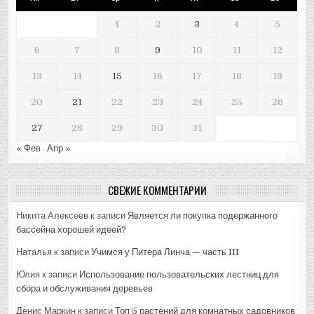
1
2
3
4
5
6
7
8
9
10
11
12
13
14
15
16
17
18
19
20
21
22
23
24
25
26
27
28
29
30
31
« Фев
Апр »
СВЕЖИЕ КОММЕНТАРИИ
Никита Алексеев
к записи
Является ли покупка подержанного
бассейна хорошей идеей?
Наталья
к записи
Учимся у Питера Линча — часть III
Юлия
к записи
Использование пользовательских лестниц для
сбора и обслуживания деревьев
Денис Маркин
к записи
Топ 5 растений для комнатных садовников