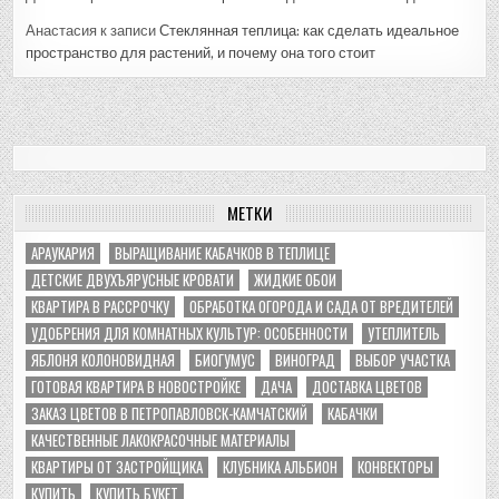
Анастасия
к записи
Стеклянная теплица: как сделать идеальное
пространство для растений, и почему она того стоит
МЕТКИ
АРАУКАРИЯ
ВЫРАЩИВАНИЕ КАБАЧКОВ В ТЕПЛИЦЕ
ДЕТСКИЕ ДВУХЪЯРУСНЫЕ КРОВАТИ
ЖИДКИЕ ОБОИ
КВАРТИРА В РАССРОЧКУ
ОБРАБОТКА ОГОРОДА И САДА ОТ ВРЕДИТЕЛЕЙ
УДОБРЕНИЯ ДЛЯ КОМНАТНЫХ КУЛЬТУР: ОСОБЕННОСТИ
УТЕПЛИТЕЛЬ
ЯБЛОНЯ КОЛОНОВИДНАЯ
БИОГУМУС
ВИНОГРАД
ВЫБОР УЧАСТКА
ГОТОВАЯ КВАРТИРА В НОВОСТРОЙКЕ
ДАЧА
ДОСТАВКА ЦВЕТОВ
ЗАКАЗ ЦВЕТОВ В ПЕТРОПАВЛОВСК-КАМЧАТСКИЙ
КАБАЧКИ
КАЧЕСТВЕННЫЕ ЛАКОКРАСОЧНЫЕ МАТЕРИАЛЫ
КВАРТИРЫ ОТ ЗАСТРОЙЩИКА
КЛУБНИКА АЛЬБИОН
КОНВЕКТОРЫ
КУПИТЬ
КУПИТЬ БУКЕТ