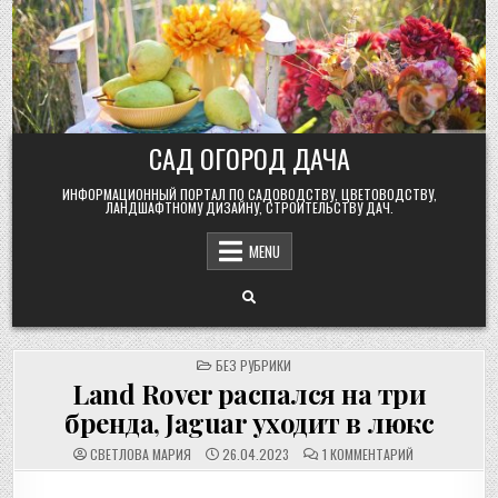
Skip
to
content
САД ОГОРОД ДАЧА
ИНФОРМАЦИОННЫЙ ПОРТАЛ ПО САДОВОДСТВУ, ЦВЕТОВОДСТВУ,
ЛАНДШАФТНОМУ ДИЗАЙНУ, СТРОИТЕЛЬСТВУ ДАЧ.
MENU
POSTED
БЕЗ РУБРИКИ
IN
Land Rover распался на три
бренда, Jaguar уходит в люкс
К
СВЕТЛОВА МАРИЯ
26.04.2023
1 КОММЕНТАРИЙ
ЗАПИСИ
LAND
ROVER