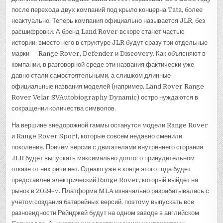
после перехода двух компаний под крыло концерна Tata, более
неактуально. Теперь компания официально называется JLR, без
расшифровки. А бренд Land Rover вскоре станет частью
истории: вместо него в структуре JLR будут сразу три отдельные
марки — Range Rover, Defender и Discovery. Как объясняют в
компании, в разговорной среде эти названия фактически уже
давно стали самостоятельными, а слишком длинные
официальные названия моделей (например, Land Rover Range
Rover Velar SVAutobiography Dynamic) остро нуждаются в
сокращении количества символов.
На вершине внедорожной гаммы останутся модели Range Rover
и Range Rover Sport, которые совсем недавно сменили
поколения. Причем версии с двигателями внутреннего сгорания
JLR будет выпускать максимально долго: о принудительном
отказе от них речи нет. Однако уже в конце этого года будет
представлен электрический Range Rover, который выйдет на
рынок в 2024-м. Платформа MLA изначально разрабатывалась с
учетом создания батарейных версий, поэтому выпускать все
разновидности Рейнджей будут на одном заводе в английском