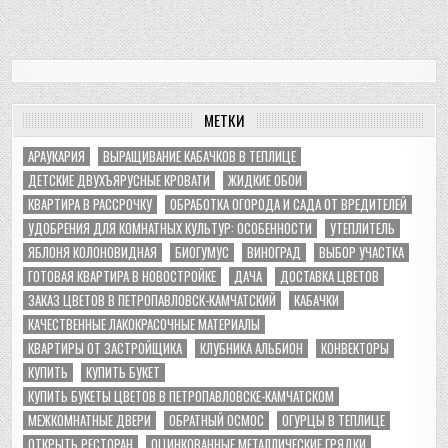
МЕТКИ
АРАУКАРИЯ
ВЫРАЩИВАНИЕ КАБАЧКОВ В ТЕПЛИЦЕ
ДЕТСКИЕ ДВУХЪЯРУСНЫЕ КРОВАТИ
ЖИДКИЕ ОБОИ
КВАРТИРА В РАССРОЧКУ
ОБРАБОТКА ОГОРОДА И САДА ОТ ВРЕДИТЕЛЕЙ
УДОБРЕНИЯ ДЛЯ КОМНАТНЫХ КУЛЬТУР: ОСОБЕННОСТИ
УТЕПЛИТЕЛЬ
ЯБЛОНЯ КОЛОНОВИДНАЯ
БИОГУМУС
ВИНОГРАД
ВЫБОР УЧАСТКА
ГОТОВАЯ КВАРТИРА В НОВОСТРОЙКЕ
ДАЧА
ДОСТАВКА ЦВЕТОВ
ЗАКАЗ ЦВЕТОВ В ПЕТРОПАВЛОВСК-КАМЧАТСКИЙ
КАБАЧКИ
КАЧЕСТВЕННЫЕ ЛАКОКРАСОЧНЫЕ МАТЕРИАЛЫ
КВАРТИРЫ ОТ ЗАСТРОЙЩИКА
КЛУБНИКА АЛЬБИОН
КОНВЕКТОРЫ
КУПИТЬ
КУПИТЬ БУКЕТ
КУПИТЬ БУКЕТЫ ЦВЕТОВ В ПЕТРОПАВЛОВСКЕ-КАМЧАТСКОМ
МЕЖКОМНАТНЫЕ ДВЕРИ
ОБРАТНЫЙ ОСМОС
ОГУРЦЫ В ТЕПЛИЦЕ
ОТКРЫТЬ РЕСТОРАН
ОЦИНКОВАННЫЕ МЕТАЛЛИЧЕСКИЕ ГРЯДКИ