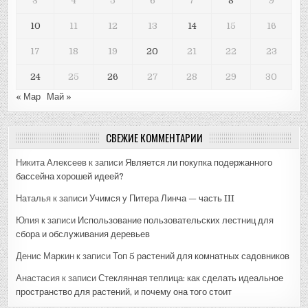
3
4
5
6
7
8
9
10
11
12
13
14
15
16
17
18
19
20
21
22
23
24
25
26
27
28
29
30
« Мар
Май »
СВЕЖИЕ КОММЕНТАРИИ
Никита Алексеев
к записи
Является ли покупка подержанного
бассейна хорошей идеей?
Наталья
к записи
Учимся у Питера Линча — часть III
Юлия
к записи
Использование пользовательских лестниц для
сбора и обслуживания деревьев
Денис Маркин
к записи
Топ 5 растений для комнатных садовников
Анастасия
к записи
Стеклянная теплица: как сделать идеальное
пространство для растений, и почему она того стоит