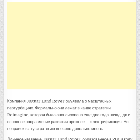
РАСПАЛСЯ
НА
ТРИ
БРЕНДА,
JAGUAR
УХОДИТ
В
ЛЮКС
Компания Jaguar Land Rover объявила о масштабных
пертурбациях. Формально они лежат в канве стратегии
Reimagine, которая была анонсирована еще два года назад, да и
основное направление развития прежнее — электрификация. Но
поправок в эту стратегию внесено довольно много.
Длинное название Jaguar Land Rover, образованное в 2008 году