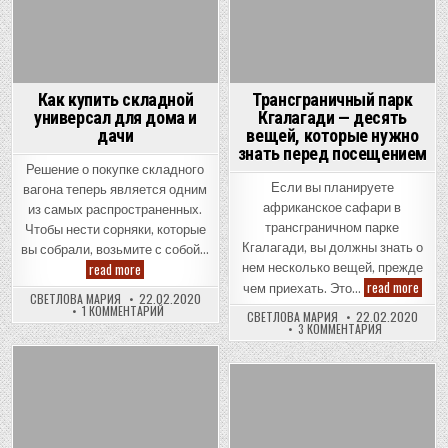
Как купить складной
Трансграничный парк
универсал для дома и
Кгалагади — десять
дачи
вещей, которые нужно
знать перед посещением
Решение о покупке складного
Если вы планируете
вагона теперь является одним
африканское сафари в
из самых распространенных.
трансграничном парке
Чтобы нести сорняки, которые
Кгалагади, вы должны знать о
вы собрали, возьмите с собой…
Как
read more
нем несколько вещей, прежде
купить
Транс
read more
чем приехать. Это…
складной
парк
СВЕТЛОВА МАРИЯ
22.02.2020
универсал
К
1 КОММЕНТАРИЙ
Кгала
СВЕТЛОВА МАРИЯ
22.02.2020
для
ЗАПИСИ
—
К
3 КОММЕНТАРИЯ
дома
КАК
деся
ЗАПИСИ
и
КУПИТЬ
вещей
ТРАНСГРАН
дачи
СКЛАДНОЙ
кото
ПАРК
УНИВЕРСАЛ
КГАЛАГАДИ
нужно
Posted
ДЛЯ
—
знать
ДОМА
Posted
ДЕСЯТЬ
in
пере
И
ВЕЩЕЙ,
посе
ДАЧИ
in
КОТОРЫЕ
НУЖНО
ЗНАТЬ