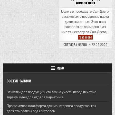
животных
Если вы посещаете Сан-Диего,
рассмотрите посещение парка
диких животных. Этот парк
расположен примерно в 34
милях к северу от Сан-Диего,…
Сан-
read more
Диего
—
СВЕТЛОВА МАРИЯ
22.02.2020
Парк
диких
животных
MENU
СВЕЖИЕ ЗАПИСИ
Этикетки для продукции: что важно учесть перед печатью
тиража: идеи для отдела маркетинга
Программная платформа для мониторинга продуктов: как
держать релизы под контролем