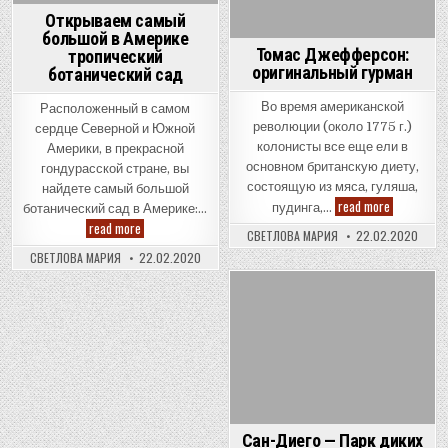
Открываем самый
большой в Америке
Томас Джефферсон:
тропический
оригинальный гурман
ботанический сад
Во время американской
Расположенный в самом
революции (около 1775 г.)
сердце Северной и Южной
колонисты все еще ели в
Америки, в прекрасной
основном британскую диету,
гондурасской стране, вы
состоящую из мяса, гуляша,
найдете самый большой
Томас
read more
пудинга,…
ботанический сад в Америке:…
Джефферс
Открываем
read more
оригиналь
СВЕТЛОВА МАРИЯ
22.02.2020
самый
гурман
большой
СВЕТЛОВА МАРИЯ
22.02.2020
в
Америке
тропический
ботанический
Posted
сад
in
Сан-Диего — Парк диких