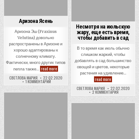
ПЕРЕД
ПОСЕЩЕНИЕ
Аризона Ясень
Несмотря на июльскую
жару, еще есть время,
Аризона Эш (Fraxinus
чтобы добавить в сад
Velutina) довольно
распространены в Аризоне и
В то время как июль обычно
хорошо адаптированы к
слишком жаркий, чтобы
солнечному климату.
добавлять в сад большинство
Фактически, много других типов
овощей и цветов, некоторые
Аризона
read more
пепла также…
Ясень
растения на удивление…
СВЕТЛОВА МАРИЯ
22.02.2020
Несмотря
read more
К
1 КОММЕНТАРИЙ
на
ЗАПИСИ
июльскую
СВЕТЛОВА МАРИЯ
22.02.2020
АРИЗОНА
жару,
К
2 КОММЕНТАРИЯ
ЯСЕНЬ
еще
ЗАПИСИ
есть
НЕСМОТРЯ
время,
НА
Posted
чтобы
ИЮЛЬСКУЮ
in
ЖАРУ,
добавить
Posted
ЕЩЕ
в
ЕСТЬ
сад
in
ВРЕМЯ,
ЧТОБЫ
ДОБАВИТЬ
В
САД