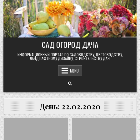
Skip
to
content
САД ОГОРОД ДАЧА
ИНФОРМАЦИОННЫЙ ПОРТАЛ ПО САДОВОДСТВУ, ЦВЕТОВОДСТВУ,
ЛАНДШАФТНОМУ ДИЗАЙНУ, СТРОИТЕЛЬСТВУ ДАЧ.
MENU
День:
22.02.2020
Posted
Posted
in
in