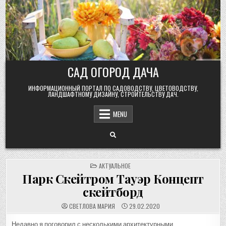
Skip
to
content
САД ОГОРОД ДАЧА
ИНФОРМАЦИОННЫЙ ПОРТАЛ ПО САДОВОДСТВУ, ЦВЕТОВОДСТВУ,
ЛАНДШАФТНОМУ ДИЗАЙНУ, СТРОИТЕЛЬСТВУ ДАЧ.
MENU
POSTED
АКТУАЛЬНОЕ
IN
Парк Скейтром Тауэр Концепт
скейтборд
СВЕТЛОВА МАРИЯ
29.02.2020
Недавно я поговорил с несколькими архитектурными