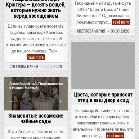
Гибридный чай 3 фута-4 фута
Крюгера — десять вещей,
которые нужно знать
1935 "Дэйнти Бесс х" Леди
перед посещением
Хиллингдон " Одна из наших
Эллен
read more
любимых старых…
Энн
Если вы планируете посетить
Уилмо
СВЕТЛОВА МАРИЯ
03.03.2020
Национальный парк Крюгера,
вы должны знать кое-что об
этом всемирно известном парке
до вашего приезда. Парк…
Posted
Национальный
read more
in
парк
Крюгера
СВЕТЛОВА МАРИЯ
03.03.2020
—
десять
вещей,
которые
нужно
Posted
знать
перед
Цвета, которые приносят
in
посещением
птиц в ваш двор и сад
Например, большинство знает,
Знаменитые ассамские
что колибри в первую очередь
чайные сады
привлекают красные, розы и
апельсины. Но знаете ли вы, что
Штат Ассам известен во всем
Цвета,
read more
цвет птицы…
мире своим качеством чая.