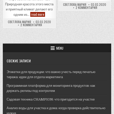
которые
приносят
Природная красота этого места
СВЕТЛОВА МАРИЯ
03.03.2020
птиц
К
2 КОММЕНТАРИЯ
и приятный климат делают его
в
ЗАПИСИ
ваш
ЦВЕТА,
Знаменитые
read more
одним из…
двор
КОТОРЫЕ
ассамские
ПРИНОСЯТ
и
чайные
СВЕТЛОВА МАРИЯ
03.03.2020
ПТИЦ
сад
сады
К
2 КОММЕНТАРИЯ
В
ЗАПИСИ
ВАШ
ЗНАМЕНИТЫЕ
ДВОР
АССАМСКИЕ
И
ЧАЙНЫЕ
САД
САДЫ
MENU
СВЕЖИЕ ЗАПИСИ
Этикетки для продукции: что важно учесть перед печатью
тиража: идеи для отдела маркетинга
Программная платформа для мониторинга продуктов: как
держать релизы под контролем
Садовая техника CHAMPION: что пригодится на участке
Анализ воды для участка и дома: когда проверка действительно
нужна