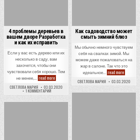
4 проблемы деревьев в
Как садоводство может
вашем дворе Разработка
смыть зимний блюз
и как их исправить
Мы обычно немного чувствуем
Если у вас есть дерево или их
себя на свалках зимой. Мы
несколько в саду, вам
можем даже пожаловаться на
захочется, чтобы они
жар в салоне. Так что это
Как
read more
чувствовали себя хорошо. Тем
идеальное…
садоводс
4
read more
не менее,…
может
проблемы
СВЕТЛОВА МАРИЯ
03.03.2020
смыть
деревьев
СВЕТЛОВА МАРИЯ
03.03.2020
зимний
в
К
1 КОММЕНТАРИЙ
блюз
вашем
ЗАПИСИ
дворе
4
Разработка
ПРОБЛЕМЫ
Posted
ДЕРЕВЬЕВ
и
В
как
in
Posted
ВАШЕМ
их
ДВОРЕ
исправить
in
РАЗРАБОТКА
И
КАК
ИХ
ИСПРАВИТЬ