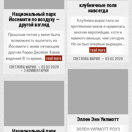
клубничные поля
навсегда
Национальный парк
Йосемити по воздуху —
Клубника вырастала на
другой взгляд
протяжении веков и нравилась
многим европейцам, хотя и
Прошлым летом у меня была
намного меньше, чем сегодня.
возможность вылететь из
Но он был впервые выращен…
Йосемити с моим летающим
клубничные
read more
другом Ларри Джобом. Какие
поля
навсегда
Национальный
read more
СВЕТЛОВА МАРИЯ
03.03.2020
видения! В то время…
парк
Йосемити
СВЕТЛОВА МАРИЯ
03.03.2020
по
К
3 КОММЕНТАРИЯ
воздуху
ЗАПИСИ
—
НАЦИОНАЛЬНЫЙ
Posted
другой
ПАРК
ЙОСЕМИТИ
взгляд
in
ПО
Posted
ВОЗДУХУ
—
in
ДРУГОЙ
ВЗГЛЯД
Эллен Энн Уилмотт
ЭЛЛЕН УИЛМОТТ РОУЗ
Национальный парк