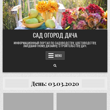
Skip
to
content
САД ОГОРОД ДАЧА
ИНФОРМАЦИОННЫЙ ПОРТАЛ ПО САДОВОДСТВУ, ЦВЕТОВОДСТВУ,
ЛАНДШАФТНОМУ ДИЗАЙНУ, СТРОИТЕЛЬСТВУ ДАЧ.
MENU
День:
03.03.2020
Posted
Posted
in
in