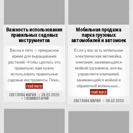
Важность использования
Мобильная продажа
правильных садовых
парка грузовых
инструментов
автомобилей и автомоек
Весна и лето — прекрасное
Если у вас есть мобильная
время для выращивания
электрическая автомойка,
растений. Чтобы сделать это
компания, занимающаяся
правильно, вам нужно
мойкой грузовиков, или вы
использовать правильные
управляете компанией,
садовые инструменты. Пока…
занимающейся мойкой и
Важность
read more
обработкой мобильных…
использования
Мобильная
read more
правильных
СВЕТЛОВА МАРИЯ
08.03.2020
продажа
садовых
К
1 КОММЕНТАРИЙ
парка
инструментов
СВЕТЛОВА МАРИЯ
08.03.2020
ЗАПИСИ
грузовых
ВАЖНОСТЬ
автомобилей
ИСПОЛЬЗОВАНИЯ
и
ПРАВИЛЬНЫХ
автомоек
САДОВЫХ
Posted
ИНСТРУМЕНТОВ
Posted
in
in