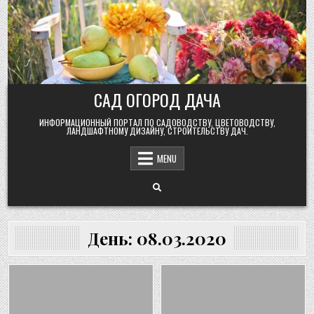
Skip
to
content
САД ОГОРОД ДАЧА
ИНФОРМАЦИОННЫЙ ПОРТАЛ ПО САДОВОДСТВУ, ЦВЕТОВОДСТВУ,
ЛАНДШАФТНОМУ ДИЗАЙНУ, СТРОИТЕЛЬСТВУ ДАЧ.
MENU
День:
08.03.2020
Posted
Posted
in
in