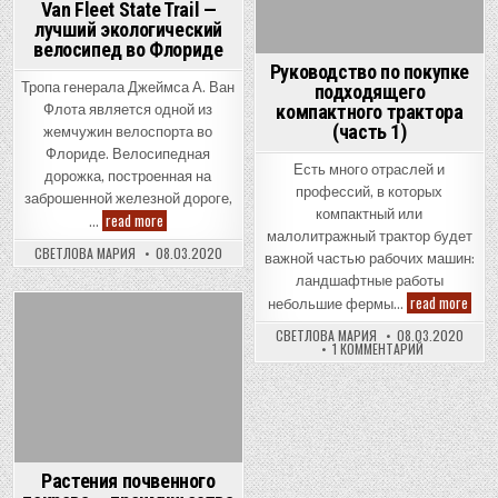
Van Fleet State Trail —
лучший экологический
велосипед во Флориде
Руководство по покупке
Тропа генерала Джеймса А. Ван
подходящего
компактного трактора
Флота является одной из
(часть 1)
жемчужин велоспорта во
Флориде. Велосипедная
Есть много отраслей и
дорожка, построенная на
профессий, в которых
заброшенной железной дороге,
компактный или
Van
read more
…
Fleet
малолитражный трактор будет
State
СВЕТЛОВА МАРИЯ
08.03.2020
важной частью рабочих машин:
Trail
—
ландшафтные работы
лучший
Руко
read more
экологический
небольшие фермы…
по
велосипед
покуп
Posted
во
СВЕТЛОВА МАРИЯ
08.03.2020
подх
Флориде
К
1 КОММЕНТАРИЙ
in
комп
ЗАПИСИ
трак
РУКОВОДСТ
(час
ПО
ПОКУПКЕ
1)
ПОДХОДЯЩЕ
КОМПАКТНОГ
ТРАКТОРА
(ЧАСТЬ
1)
Растения почвенного