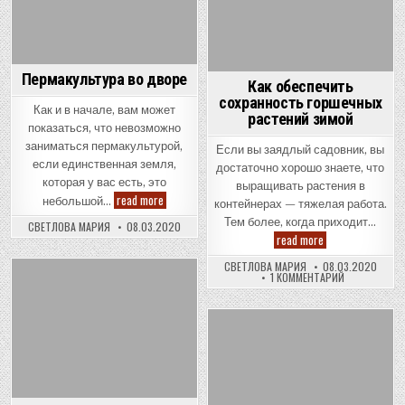
Пермакультура во дворе
Как обеспечить
сохранность горшечных
Как и в начале, вам может
растений зимой
показаться, что невозможно
заниматься пермакультурой,
Если вы заядлый садовник, вы
если единственная земля,
достаточно хорошо знаете, что
которая у вас есть, это
выращивать растения в
Пермакультура
read more
небольшой…
контейнерах — тяжелая работа.
во
дворе
Тем более, когда приходит…
СВЕТЛОВА МАРИЯ
08.03.2020
Как
read more
обеспечить
сохранность
СВЕТЛОВА МАРИЯ
08.03.2020
горшечных
К
1 КОММЕНТАРИЙ
растений
ЗАПИСИ
Posted
зимой
КАК
in
ОБЕСПЕЧИТЬ
СОХРАННОСТ
ГОРШЕЧНЫХ
Posted
РАСТЕНИЙ
ЗИМОЙ
in