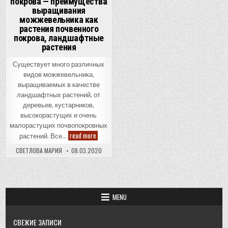
покрова — преимущества
выращивания
можжевельника как
растения почвенного
покрова, ландшафтные
растения
Существует много различных
видов можжевельника,
выращиваемых в качестве
ландшафтных растений, от
деревьев, кустарников,
высокорастущих и очень
малорастущих почвопокровных
Растения
read more
растений. Все…
почвенного
покрова
СВЕТЛОВА МАРИЯ
08.03.2020
—
преимущества
выращивания
можжевельника
как
растения
почвенного
MENU
покрова,
ландшафтные
растения
СВЕЖИЕ ЗАПИСИ