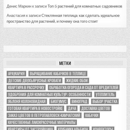
Денис Маркин
к записи
Топ 5 растений для комнатных садовников
Анастасия
к записи
Стеклянная теплица: как сделать идеальное
пространство для растений, и почему она того стоит
МЕТКИ
АРАУКАРИЯ
ВЫРАЩИВАНИЕ КАБАЧКОВ В ТЕПЛИЦЕ
ДЕТСКИЕ ДВУХЪЯРУСНЫЕ КРОВАТИ
ЖИДКИЕ ОБОИ
КВАРТИРА В РАССРОЧКУ
ОБРАБОТКА ОГОРОДА И САДА ОТ ВРЕДИТЕЛЕЙ
УДОБРЕНИЯ ДЛЯ КОМНАТНЫХ КУЛЬТУР: ОСОБЕННОСТИ
УТЕПЛИТЕЛЬ
ЯБЛОНЯ КОЛОНОВИДНАЯ
БИОГУМУС
ВИНОГРАД
ВЫБОР УЧАСТКА
ГОТОВАЯ КВАРТИРА В НОВОСТРОЙКЕ
ДАЧА
ДОСТАВКА ЦВЕТОВ
ЗАКАЗ ЦВЕТОВ В ПЕТРОПАВЛОВСК-КАМЧАТСКИЙ
КАБАЧКИ
КАЧЕСТВЕННЫЕ ЛАКОКРАСОЧНЫЕ МАТЕРИАЛЫ
КВАРТИРЫ ОТ ЗАСТРОЙЩИКА
КЛУБНИКА АЛЬБИОН
КОНВЕКТОРЫ