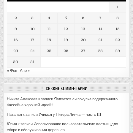
1
2
3
4
5
6
7
8
9
10
11
12
13
14
15
16
17
18
19
20
21
22
23
24
25
26
27
28
29
30
31
« Фев
Апр »
СВЕЖИЕ КОММЕНТАРИИ
Никита Алексеев
к записи
Является ли покупка подержанного
бассейна хорошей идеей?
Наталья
к записи
Учимся у Питера Линча — часть III
Юлия
к записи
Использование пользовательских лестниц для
сбора и обслуживания деревьев