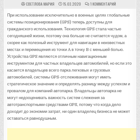
К
СВЕТЛОВА МАРИЯ
15.03.2020
1 КОММЕНТАРИЙ
ЗАПИСИ
GPS
СИСТЕМЫ
При использовании исключительно в военных целях глобальные
СЛЕЖЕНИЯ
системы позиционирования (GPS) теперь доступны для
ЗА
АВТОТРАНСПО
гражданского использования. Технология GPS стала частью
СРЕДСТВАМИ
ДЛЯ
сегодняшней жизни, поэтому она больше не считается чудом, а
ЭФФЕКТИВНОГ
УПРАВЛЕНИЯ
скорее как полезный инструмент для навигации в неизвестных
АВТОПАРКОМ
местах и ​​перемещения из точки A в точку B с меньшей болью.
Устройства GPS являются отличным навигационным
инструментом для частных владельцев автомобилей, но если это
касается владельцев всего парка легковых и грузовых
автомобилей, системы GPS-отслеживания могут иметь
стратегическое значение и определять разницу между успехом и
провалом для компаний автопарка. Владельцы автопарка не
могут недооценивать важность систем слежения за
автотранспортными средствами GPS, потому что когда дело
доходит до экономии затрат, ни один владелец бизнеса не может
оставаться равнодушным.