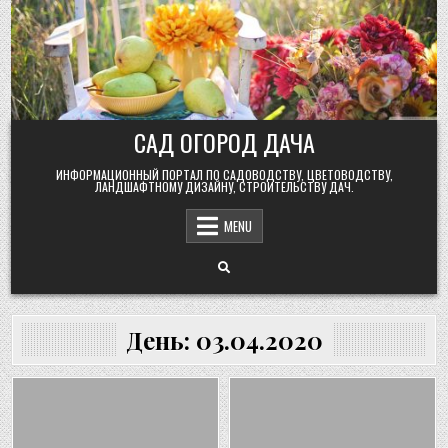
Skip
to
content
САД ОГОРОД ДАЧА
ИНФОРМАЦИОННЫЙ ПОРТАЛ ПО САДОВОДСТВУ, ЦВЕТОВОДСТВУ,
ЛАНДШАФТНОМУ ДИЗАЙНУ, СТРОИТЕЛЬСТВУ ДАЧ.
MENU
День:
03.04.2020
Posted
Posted
in
in