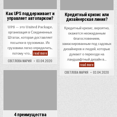
Как UPS поддерживает и
Кредитный кризис или
управляет автопарком?
дизайнерская линия?
UPS — это United Package,
Кредитный кризис, вероятно,
организация в Соединенных
окажется неожиданным
Штатах, которая доставляет
благословением,
посылки в грузовиках. Их
замаскированным под садовых
грузовики легко определить,
дизайнеров и людей, которые
Как
read more
потому что…
думают о переходе на
UPS
поддерживает
ландшафтный дизайн в…
СВЕТЛОВА МАРИЯ
03.04.2020
и
Кредитный
read more
управляет
кризис
автопарком?
или
СВЕТЛОВА МАРИЯ
03.04.2020
дизайнерская
линия?
Posted
in
4 преимущества