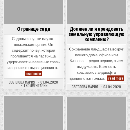
О границе сада
Должен ли я арендовать
земельную управляющую
компанию?
Садовые опушки служат
нескольким целям. Он
Сохранение ландшафта вокруг
содержит почву, которая
вашего дома, офиса или
проливается на пастбища,
бизнеса — редко первое, о чем
удерживает инвазивные травы
вы думаете. Важность
и сорняки от выращивания в…
О
красивого ландшафта
read more
границе
Дол
read more
проявляется только…
сада
ли
СВЕТЛОВА МАРИЯ
03.04.2020
я
К
1 КОММЕНТАРИЙ
СВЕТЛОВА МАРИЯ
03.04.2020
ЗАПИСИ
аре
О
зем
ГРАНИЦЕ
упр
САДА
ком
Posted
Posted
in
in