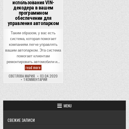
использования VIN-
декодера в вашем
программном
обеспечении для
управления автопарком
Таким образом, у вас есть
система, которая помогает
компаниям легче управлять
вашим автопарком. Эта система
помогает клиентам
ремонтировать автомобили и…
4
read more
преимущества
использования
СВЕТЛОВА МАРИЯ
03.04.2020
VIN-
К
1 КОММЕНТАРИЙ
декодера
ЗАПИСИ
в
4
вашем
ПРЕИМУЩЕСТВА
программном
ИСПОЛЬЗОВАНИЯ
VIN-
обеспечении
ДЕКОДЕРА
для
В
управления
MENU
ВАШЕМ
автопарком
ПРОГРАММНОМ
ОБЕСПЕЧЕНИИ
ДЛЯ
СВЕЖИЕ ЗАПИСИ
УПРАВЛЕНИЯ
АВТОПАРКОМ