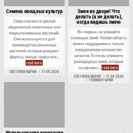
Семена овощных культур
Змея во дворе! Что
делать (а не делать),
когда видишь змею
Семя считается зрелой
яйцеклеткой лопаточных или
Во-первых, не убивайте
покрытосеменных растений.
зловещих змей. Любая область
Они используются для
может поддерживать только
производства различных
определенное количество
растений, которые рождают
шлангов. Если вы убиваете
фрукты, овощи, травы или…
Семена
разнородных змей, которые
read more
овощных
Змея
read more
оставляют…
культур
во
СВЕТЛОВА МАРИЯ
17.04.2020
дворе!
СВЕТЛОВА МАРИЯ
17.04.2020
Что
К
1 КОММЕНТАРИЙ
делать
ЗАПИСИ
(а
ЗМЕЯ
не
ВО
Posted
ДВОРЕ!
делать),
ЧТО
когда
in
ДЕЛАТЬ
видишь
(А
змею
НЕ
ДЕЛАТЬ),
КОГДА
ВИДИШЬ
ЗМЕЮ
Использование ионизации