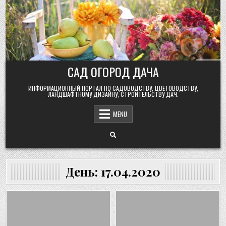
Skip
to
content
САД ОГОРОД ДАЧА
ИНФОРМАЦИОННЫЙ ПОРТАЛ ПО САДОВОДСТВУ, ЦВЕТОВОДСТВУ,
ЛАНДШАФТНОМУ ДИЗАЙНУ, СТРОИТЕЛЬСТВУ ДАЧ.
MENU
День:
17.04.2020
Posted
Posted
in
in