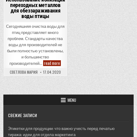
переходных металлов
для обеззараживания
воды птицы
Сегодняшняя очистка воды для
птиц представляет много
проблем. Стандарты качества
воды для производителей не
были полностью установлены,
и большинство
Использование
read more
производителей…
ионизации
переходных
СВЕТЛОВА МАРИЯ
17.04.2020
металлов
для
обеззараживания
воды
птицы
MENU
СВЕЖИЕ ЗАПИСИ
Этикетки для продукции: что важно учесть перед печатью
тиража: идеи для отдела маркетинга