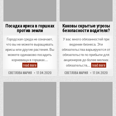
Посадка ириса в горшках
Каковы скрытые угрозы
против земли
безопасности водителя?
Городская среда не означает,
У вас много обязанностей при
что вы не можете выращивать
ведении бизнеса. Эти
ирисы или другие растения. Вы
обязательства варьируются от
можете одинаково посадить
обязательств по прибыли для
корневища в горшках….
акционеров до более мелких
Посадка
Каковы
read more
read more
обязательств,…
ириса
скрыты
в
угрозы
СВЕТЛОВА МАРИЯ
17.04.2020
СВЕТЛОВА МАРИЯ
17.04.2020
горшках
безопас
против
водите
земли
Posted
Posted
in
in