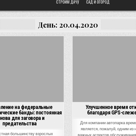
СТРОИМ ДАЧУ
САД И ОГОРОД
День:
20.04.2020
Posted
Posted
in
in
ление на федеральные
Улучшенное время от
ические банды: постоянная
благодаря GPS-слеж
нова для заговора и
предательства
Для компании автопарка врем
является, пожалуй, одним из
стная большинству взрослых
важных аспектов обслуживания