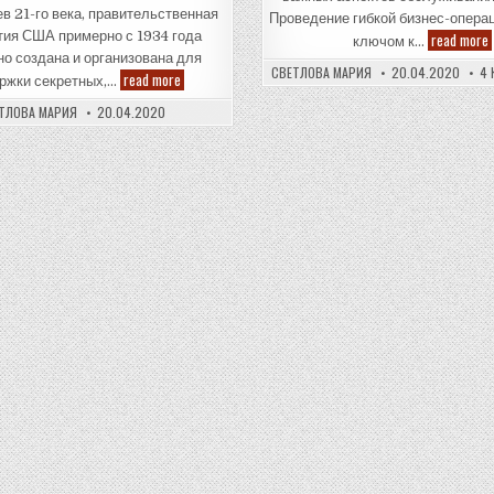
в 21-го века, правительственная
Проведение гибкой бизнес-опера
тия США примерно с 1934 года
read more
ключом к…
о создана и организована для
СВЕТЛОВА МАРИЯ
20.04.2020
4
Разделение
read more
ржки секретных,…
на
федеральные
ТЛОВА МАРИЯ
20.04.2020
бюрократические
банды:
постоянная
основа
для
заговора
и
предательства