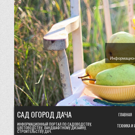
Skip
to
content
Информационн
САД ОГОРОД ДАЧА
ГЛАВНАЯ
ИНФОРМАЦИОННЫЙ ПОРТАЛ ПО САДОВОДСТВУ,
ТЕХНИКА И
ЦВЕТОВОДСТВУ, ЛАНДШАФТНОМУ ДИЗАЙНУ,
СТРОИТЕЛЬСТВУ ДАЧ.