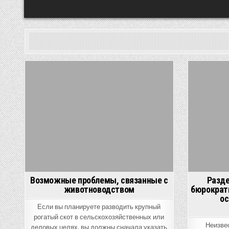
Posted
in
Возможные проблемы, связанные с
Разде
животноводством
бюрократ
ос
Если вы планируете разводить крупный
рогатый скот в сельскохозяйственных или
Неизве
деловых целях, вы должны сначала указать