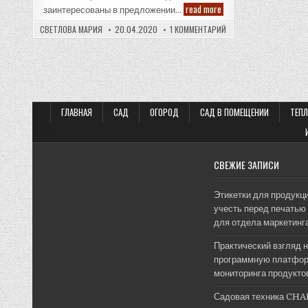
Прорывные
read more
заинтересованы в предложении…
новости
благодаря
К
СВЕТЛОВА МАРИЯ
20.04.2020
1 КОММЕНТАРИЙ
телемаркетингу
ЗАПИСИ
в
ПРОРЫВНЫЕ
сфере
НОВОСТИ
привлечения
БЛАГОДАРЯ
потенциальных
ТЕЛЕМАРКЕТИНГУ
В
клиентов
СФЕРЕ
хостинг-
ПРИВЛЕЧЕНИЯ
услуг
ПОТЕНЦИАЛЬНЫХ
ГЛАВНАЯ
САД
ОГОРОД
САД В ПОМЕЩЕНИИ
КЛИЕНТОВ
ТЕП
ХОСТИНГ-
УСЛУГ
СВЕЖИЕ ЗАПИСИ
Этикетки для продукци
учесть перед печатью 
для отдела маркетинг
Практический взгляд 
программную платфор
мониторинга продукто
Садовая техника CHA