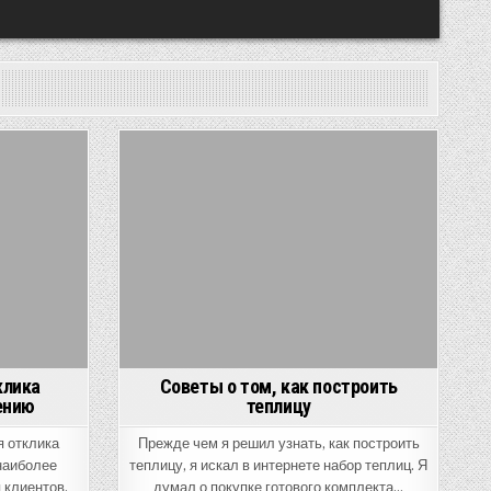
Posted
in
клика
Советы о том, как построить
ению
теплицу
я отклика
Прежде чем я решил узнать, как построить
 наиболее
теплицу, я искал в интернете набор теплиц. Я
 клиентов.
думал о покупке готового комплекта…