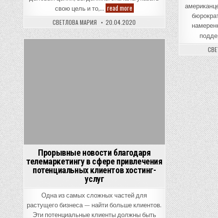
Возможные
американце
read more
свою цель и то,…
проблемы,
бюрокра
связанные
СВЕТЛОВА МАРИЯ
20.04.2020
с
намеренн
животноводством
подде
СВЕ
Posted
in
Прорывные новости благодаря
телемаркетингу в сфере привлечения
потенциальных клиентов хостинг-
услуг
Одна из самых сложных частей для
растущего бизнеса — найти больше клиентов.
Эти потенциальные клиенты должны быть