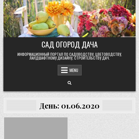
Skip
to
content
САД ОГОРОД ДАЧА
ИНФОРМАЦИОННЫЙ ПОРТАЛ ПО САДОВОДСТВУ, ЦВЕТОВОДСТВУ,
ЛАНДШАФТНОМУ ДИЗАЙНУ, СТРОИТЕЛЬСТВУ ДАЧ.
MENU
День:
01.06.2020
Posted
in