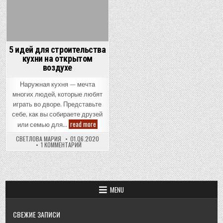
5 идей для строительства
кухни на открытом
воздухе
Наружная кухня — мечта
многих людей, которые любят
играть во дворе. Представьте
себе, как вы собираете друзей
5
read more
или семью для…
идей
для
СВЕТЛОВА МАРИЯ
01.06.2020
строительства
К
1 КОММЕНТАРИЙ
кухни
ЗАПИСИ
на
5
открытом
ИДЕЙ
ДЛЯ
воздухе
СТРОИТЕЛЬСТВА
КУХНИ
НА
MENU
ОТКРЫТОМ
ВОЗДУХЕ
СВЕЖИЕ ЗАПИСИ