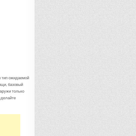
я тип ожидаемой
ищи, базовый
наружи только
сделайте