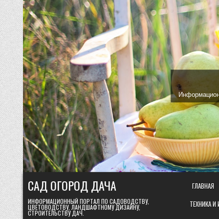
Skip
to
content
Информационн
САД ОГОРОД ДАЧА
ГЛАВНАЯ
ИНФОРМАЦИОННЫЙ ПОРТАЛ ПО САДОВОДСТВУ,
ТЕХНИКА И
ЦВЕТОВОДСТВУ, ЛАНДШАФТНОМУ ДИЗАЙНУ,
СТРОИТЕЛЬСТВУ ДАЧ.