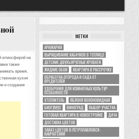
ьной
МЕТКИ
АРАУКАРИЯ
ВЫРАЩИВАНИЕ КАБАЧКОВ В ТЕПЛИЦЕ
й атмосферой на
ДЕТСКИЕ ДВУХЪЯРУСНЫЕ КРОВАТИ
авки также
ЖИДКИЕ ОБОИ
КВАРТИРА В РАССРОЧКУ
анимать время,
ОБРАБОТКА ОГОРОДА И САДА ОТ
бственная кухня
ВРЕДИТЕЛЕЙ
ие и создание
УДОБРЕНИЯ ДЛЯ КОМНАТНЫХ КУЛЬТУР:
ОСОБЕННОСТИ
УТЕПЛИТЕЛЬ
ЯБЛОНЯ КОЛОНОВИДНАЯ
БИОГУМУС
ВИНОГРАД
ВЫБОР УЧАСТКА
ГОТОВАЯ КВАРТИРА В НОВОСТРОЙКЕ
ДАЧА
ДОСТАВКА ЦВЕТОВ
ЗАКАЗ ЦВЕТОВ В ПЕТРОПАВЛОВСК-
КАМЧАТСКИЙ