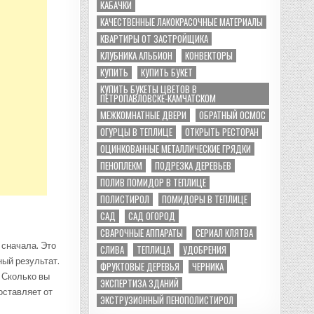
КАБАЧКИ
КАЧЕСТВЕННЫЕ ЛАКОКРАСОЧНЫЕ МАТЕРИАЛЫ
КВАРТИРЫ ОТ ЗАСТРОЙЩИКА
КЛУБНИКА АЛЬБИОН
КОНВЕКТОРЫ
КУПИТЬ
КУПИТЬ БУКЕТ
КУПИТЬ БУКЕТЫ ЦВЕТОВ В
ПЕТРОПАВЛОВСКЕ-КАМЧАТСКОМ
МЕЖКОМНАТНЫЕ ДВЕРИ
ОБРАТНЫЙ ОСМОС
ОГУРЦЫ В ТЕПЛИЦЕ
ОТКРЫТЬ РЕСТОРАН
ОЦИНКОВАННЫЕ МЕТАЛЛИЧЕСКИЕ ГРЯДКИ
ПЕНОПЛЕКМ
ПОДРЕЗКА ДЕРЕВЬЕВ
ПОЛИВ ПОМИДОР В ТЕПЛИЦЕ
ПОЛИСТИРОЛ
ПОМИДОРЫ В ТЕПЛИЦЕ
САД
САД ОГОРОД
СВАРОЧНЫЕ АППАРАТЫ
СЕРИАЛ КЛЯТВА
 сначала. Это
СЛИВА
ТЕПЛИЦА
УДОБРЕНИЯ
ный результат.
ФРУКТОВЫЕ ДЕРЕВЬЯ
ЧЕРНИКА
 Сколько вы
ЭКСПЕРТИЗА ЗДАНИЙ
оставляет от
ЭКСТРУЗИОННЫЙ ПЕНОПОЛИСТИРОЛ