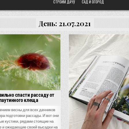
СТРОИМ ДАЧУ
САД И ОГОРОД
День:
21.07.2021
d
Posted
in
вильно спасти рассаду от
паутинного клеща
ением весны для всех дачников
ора подготовки рассады. И вот они
ые кустики, рядами стоящие на
е и ожидающие своей высадки на