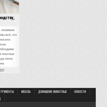
водству,
— любимое
обы всё, что
иносило
льно
еобходимо
м опытных
гда легко
ни.
2021
СТРУМЕНТЫ
МЕБЕЛЬ
ДОМАШНИЕ ЖИВОТНЫЕ
НОВОСТИ
Д