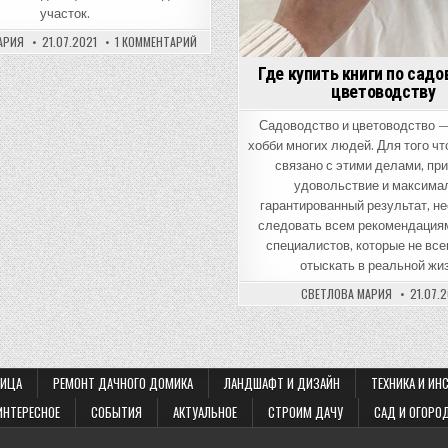
участок.
К
АРИЯ
21.07.2021
1 КОММЕНТАРИЙ
ЗАПИСИ
КАК
Где купить книги по садо
ПРАВИЛЬНО
СПАСТИ
цветоводству
РАССАДУ
ОТ
ПАУТИННОГО
Садоводство и цветоводство 
КЛЕЩА
хобби многих людей. Для того чт
связано с этими делами, пр
удовольствие и максима
гарантированный результат, н
следовать всем рекомендация
специалистов, которые не все
отыскать в реальной жиз
СВЕТЛОВА МАРИЯ
21.07.
ЛИЦА
РЕМОНТ ДАЧНОГО ДОМИКА
ЛАНДШАФТ И ДИЗАЙН
ТЕХНИКА И ИН
ИНТЕРЕСНОЕ
СОБЫТИЯ
АКТУАЛЬНОЕ
СТРОИМ ДАЧУ
САД И ОГОРО