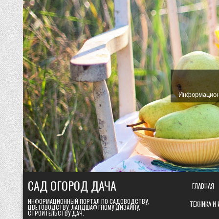
Skip
to
content
Информационн
САД ОГОРОД ДАЧА
ГЛАВНАЯ
ИНФОРМАЦИОННЫЙ ПОРТАЛ ПО САДОВОДСТВУ,
ТЕХНИКА И
ЦВЕТОВОДСТВУ, ЛАНДШАФТНОМУ ДИЗАЙНУ,
СТРОИТЕЛЬСТВУ ДАЧ.