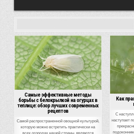
Posted
Poste
in
in
Самые эффективные методы
Как пра
борьбы с белокрылкой на огурцах в
теплице: обзор лучших современных
рецептов
С наступл
наступает п
Самой распространенной овощной культурой,
прекрасн
которую можно встретить практически на
подоконник
всех огородах нашей страны, являются