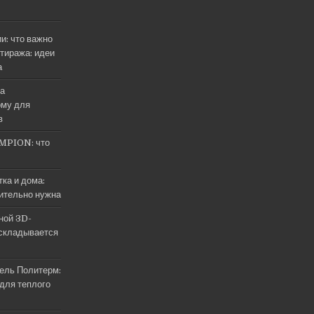
и: что важно
тиража: идеи
а
на
му для
в
MPION: что
ка и дома:
вительно нужна
ной 3D-
 складывается
ель Политерм:
 для теплого