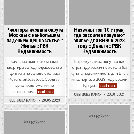
Риелторы назвали округа
Названы топ-10 стран,
Москвы с наибольшим
где россияне покупают
падением цен на жилье ::
жилье для ВНЖ в 2023
Жилье :: РБК
году :: Деньги :: РБК
Недвижимость
Недвижимость
Сильнее всего вторичные
В тройку самых популярных
квартиры за год подешевели в
стран, где россияне хотели бы
центре и на западе столицы
купить недвижимость для ВНЖ
Фото: shutterstock Средняя
и паспорта, в 2023 году вошли
Названы
read more
цена предложения на
Турция,…
топ-10
Риелторы
read more
вторичном…
стран,
СВЕТЛОВА МАРИЯ
20.05.2023
назвали
где
округа
СВЕТЛОВА МАРИЯ
20.05.2023
россияне
Москвы
покупают
с
жилье
наибольшим
для
падением
Posted
Без рубрики
ВНЖ
цен
в
Posted
in
Без рубрики
на
2023
жилье
in
году
::
::
Жилье