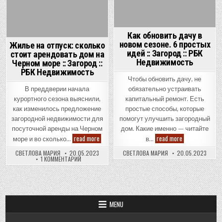
Деньги
::
::
РБК
РБК
Недвижимость
Недвижимо
Как обновить дачу в
новом сезоне. 6 простых
Жилье на отпуск: сколько
идей :: Загород :: РБК
стоит арендовать дом на
Недвижимость
Черном море :: Загород ::
РБК Недвижимость
Чтобы обновить дачу, не
В преддверии начала
обязательно устраивать
курортного сезона выяснили,
капитальный ремонт. Есть
как изменилось предложение
простые способы, которые
загородной недвижимости для
помогут улучшить загородный
посуточной аренды на Черном
дом. Какие именно — читайте
Жилье
Как
read more
read more
море и во сколько…
в…
на
обновить
отпуск:
дачу
СВЕТЛОВА МАРИЯ
20.05.2023
СВЕТЛОВА МАРИЯ
20.05.2023
сколько
в
К
1 КОММЕНТАРИЙ
стоит
новом
ЗАПИСИ
арендовать
сезоне.
ЖИЛЬЕ
дом
6
НА
ОТПУСК:
на
простых
СКОЛЬКО
Черном
идей
СТОИТ
море
::
АРЕНДОВАТЬ
::
Загород
MENU
ДОМ
Загород
::
НА
::
РБК
ЧЕРНОМ
РБК
Недвижимость