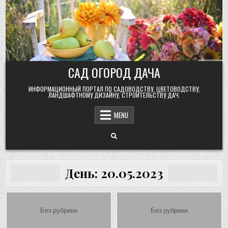
Skip
to
content
САД ОГОРОД ДАЧА
ИНФОРМАЦИОННЫЙ ПОРТАЛ ПО САДОВОДСТВУ, ЦВЕТОВОДСТВУ,
ЛАНДШАФТНОМУ ДИЗАЙНУ, СТРОИТЕЛЬСТВУ ДАЧ.
MENU
День:
20.05.2023
Posted
Posted
Без рубрики
Без рубрики
in
in