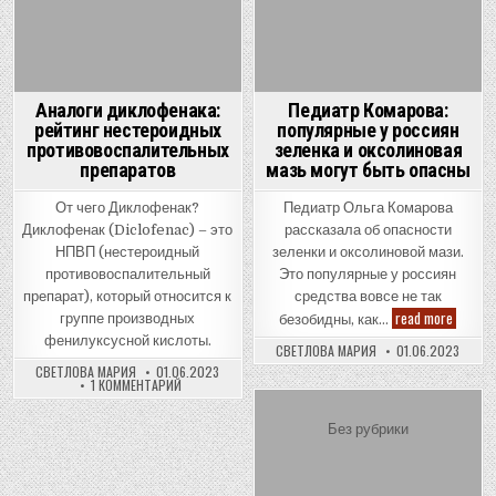
Аналоги диклофенака:
Педиатр Комарова:
рейтинг нестероидных
популярные у россиян
противовоспалительных
зеленка и оксолиновая
препаратов
мазь могут быть опасны
От чего Диклофенак?
Педиатр Ольга Комарова
Диклофенак (Diclofenac) – это
рассказала об опасности
НПВП (нестероидный
зеленки и оксолиновой мази.
противовоспалительный
Это популярные у россиян
препарат), который относится к
средства вовсе не так
Педиат
read more
группе производных
безобидны, как…
Комаро
фенилуксусной кислоты.
популя
СВЕТЛОВА МАРИЯ
01.06.2023
у
СВЕТЛОВА МАРИЯ
01.06.2023
россия
К
1 КОММЕНТАРИЙ
зеленк
ЗАПИСИ
и
АНАЛОГИ
оксоли
ДИКЛОФЕНАКА:
Posted
Без рубрики
мазь
РЕЙТИНГ
могут
НЕСТЕРОИДНЫХ
in
быть
ПРОТИВОВОСПАЛИТЕЛЬНЫХ
опасны
ПРЕПАРАТОВ