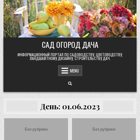
Skip
to
content
САД ОГОРОД ДАЧА
ИНФОРМАЦИОННЫЙ ПОРТАЛ ПО САДОВОДСТВУ, ЦВЕТОВОДСТВУ,
ЛАНДШАФТНОМУ ДИЗАЙНУ, СТРОИТЕЛЬСТВУ ДАЧ.
MENU
День:
01.06.2023
Posted
Posted
Без рубрики
Без рубрики
in
in