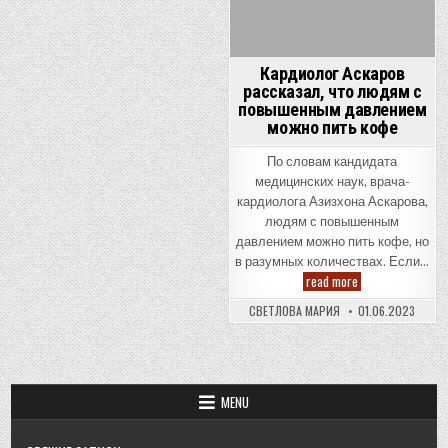
Кардиолог Аскаров
рассказал, что людям с
повышенным давлением
можно пить кофе
По словам кандидата
медицинских наук, врача-
кардиолога Азизхона Аскарова,
людям с повышенным
давлением можно пить кофе, но
в разумных количествах. Если…
Кардиолог
read more
Аскаров
рассказал,
СВЕТЛОВА МАРИЯ
01.06.2023
что
людям
с
повышенным
давлением
можно
пить
MENU
кофе