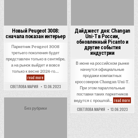
Новый Peugeot 3008:
Дайджест дня: Changan
сначала показан интерьер
Uni-T в России,
обновленный Picanto и
другие события
Паркетник Peugeot 3008
индустрии
третьего поколения будет
представлен только в сентябре,
В июне на российском рынке
а на рынок выйдет и вовсе
начнутся официальные
только к весне 2024-го….
продажи компактных
Новый
read more
Peugeot
кроссоверов Changan Uni-T.
3008:
СВЕТЛОВА МАРИЯ
13.06.2023
При этом параллельные
сначала
показан
поставки таких паркетников
интерьер
Дайд
read more
ведутся с прошлой…
дня:
Chan
Posted
Без рубрики
СВЕТЛОВА МАРИЯ
13.06.2023
Uni-
in
T
в
Росс
обно
Pica
и