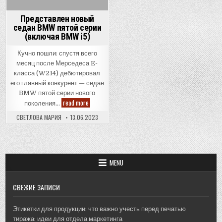
друг
собы
инду
Представлен новый
седан BMW пятой серии
(включая BMW i5)
Кучно пошли: спустя всего
месяц после Мерседеса E-
класса (W214) дебютировал
его главный конкурент — седан
BMW пятой серии нового
Представлен
read more
поколения…
новый
седан
СВЕТЛОВА МАРИЯ
13.06.2023
BMW
пятой
серии
(включая
BMW
i5)
MENU
СВЕЖИЕ ЗАПИСИ
Этикетки для продукции: что важно учесть перед печатью
тиража: идеи для отдела маркетинга