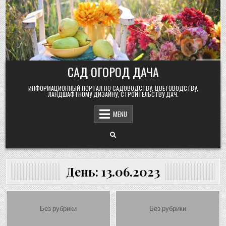
Skip
to
content
САД ОГОРОД ДАЧА
ИНФОРМАЦИОННЫЙ ПОРТАЛ ПО САДОВОДСТВУ, ЦВЕТОВОДСТВУ,
ЛАНДШАФТНОМУ ДИЗАЙНУ, СТРОИТЕЛЬСТВУ ДАЧ.
MENU
День:
13.06.2023
Posted
Posted
Без рубрики
Без рубрики
in
in