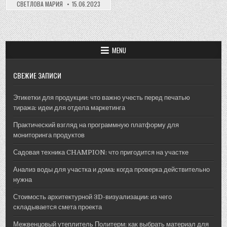
к
СВЕТЛОВА МАРИЯ
15.06.2023
лету:
где
купить
красивые
растения
для
вашего
MENU
дома
и
сада?
СВЕЖИЕ ЗАПИСИ
Этикетки для продукции: что важно учесть перед печатью
тиража: идеи для отдела маркетинга
Практический взгляд на программную платформу для
мониторинга продуктов
Садовая техника CHAMPION: что пригодится на участке
Анализ воды для участка и дома: когда проверка действительно
нужна
Стоимость архитектурной 3D-визуализации: из чего
складывается смета проекта
Межвенцовый утеплитель Политерм: как выбрать материал для