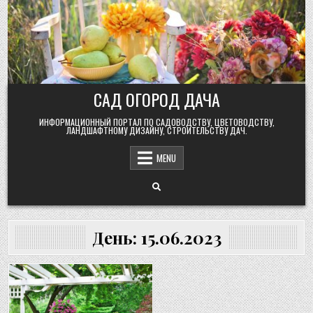
Skip
to
content
САД ОГОРОД ДАЧА
ИНФОРМАЦИОННЫЙ ПОРТАЛ ПО САДОВОДСТВУ, ЦВЕТОВОДСТВУ,
ЛАНДШАФТНОМУ ДИЗАЙНУ, СТРОИТЕЛЬСТВУ ДАЧ.
MENU
День:
15.06.2023
Posted
in