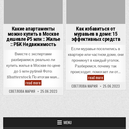
Какие апартаменты
Как избавиться от
можно купить в Москве
муравьев в доме: 15
дешевле ₽5 млн :: Жилье
эффективных средств
:: РБК Недвижимость
Если муравьи поселились в
Вместе с экспертами
квартире или частном доме, они
разбираемся, реально ли
проникнут в каждый уголок.
купить жилье в Москве по цене
Разберемся, почему так
до 5 млн рублей Фото:
происходит, помогает ли от…
Как
read more
Shutterstock По итогам мая…
избавиться
Какие
read more
от
апартаменты
СВЕТЛОВА МАРИЯ
25.06.2023
муравьев
можно
СВЕТЛОВА МАРИЯ
25.06.2023
в
купить
доме:
в
15
Москве
эффективных
дешевле
средств
₽5
млн
::
Жилье
MENU
::
РБК