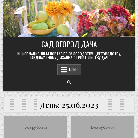
Skip
to
content
САД ОГОРОД ДАЧА
ИНФОРМАЦИОННЫЙ ПОРТАЛ ПО САДОВОДСТВУ, ЦВЕТОВОДСТВУ,
ЛАНДШАФТНОМУ ДИЗАЙНУ, СТРОИТЕЛЬСТВУ ДАЧ.
MENU
День:
25.06.2023
Posted
Posted
Без рубрики
Без рубрики
in
in