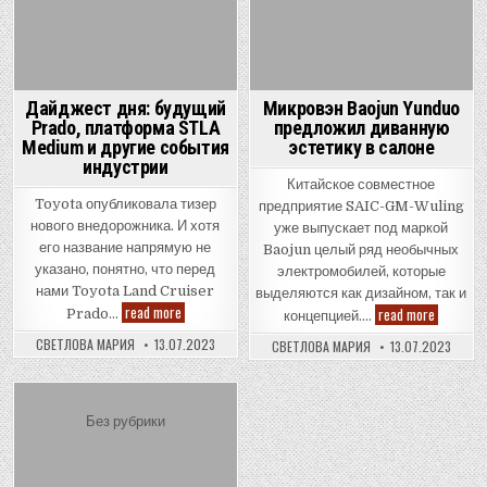
Дайджест дня: будущий
Микровэн Baojun Yunduo
Prado, платформа STLA
предложил диванную
Medium и другие события
эстетику в салоне
индустрии
Китайское совместное
Toyota опубликовала тизер
предприятие SAIC-GM-Wuling
нового внедорожника. И хотя
уже выпускает под маркой
его название напрямую не
Baojun целый ряд необычных
указано, понятно, что перед
электромобилей, которые
нами Toyota Land Cruiser
выделяются как дизайном, так и
Дайджест
read more
Микровэ
read more
Prado…
концепцией….
дня:
Baojun
будущий
Yunduo
СВЕТЛОВА МАРИЯ
13.07.2023
СВЕТЛОВА МАРИЯ
13.07.2023
Prado,
предлож
платформа
диванну
STLA
эстетику
Medium
в
и
салоне
Posted
Без рубрики
другие
события
in
индустрии