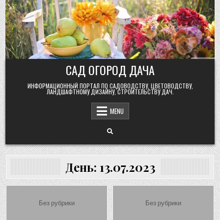
Skip
to
content
САД ОГОРОД ДАЧА
ИНФОРМАЦИОННЫЙ ПОРТАЛ ПО САДОВОДСТВУ, ЦВЕТОВОДСТВУ,
ЛАНДШАФТНОМУ ДИЗАЙНУ, СТРОИТЕЛЬСТВУ ДАЧ.
MENU
День:
13.07.2023
Posted
Posted
Без рубрики
Без рубрики
in
in