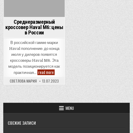
Среднеразмерный
кроссовер Haval M6: цены
в России
В российской гамме марки
Haval пополнение: до конца
июля у дилеров появятся
кроссоверы Haval M6. Эта
модель позиционируется как
Среднеразмерный
read more
практичная…
кроссовер
Haval
СВЕТЛОВА МАРИЯ
13.07.2023
M6:
цены
в
России
MENU
СВЕЖИЕ ЗАПИСИ