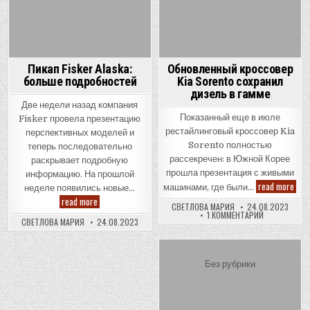
Пикап Fisker Alaska:
Обновленный кроссовер
больше подробностей
Kia Sorento сохранил
дизель в гамме
Две недели назад компания
Показанный еще в июле
Fisker провела презентацию
рестайлинговый кроссовер Kia
перспективных моделей и
Sorento полностью
теперь последовательно
рассекречен: в Южной Корее
раскрывает подробную
прошла презентация с живыми
информацию. На прошлой
Обн
read more
машинами, где были…
неделе появились новые…
кро
Пикап
read more
Kia
СВЕТЛОВА МАРИЯ
24.08.2023
Fisker
Sore
К
1 КОММЕНТАРИЙ
Alaska:
сох
СВЕТЛОВА МАРИЯ
24.08.2023
ЗАПИСИ
больше
диз
ОБНОВЛЕНН
подробностей
в
КРОССОВЕР
KIA
гам
SORENTO
Posted
СОХРАНИЛ
Без рубрики
ДИЗЕЛЬ
in
В
ГАММЕ