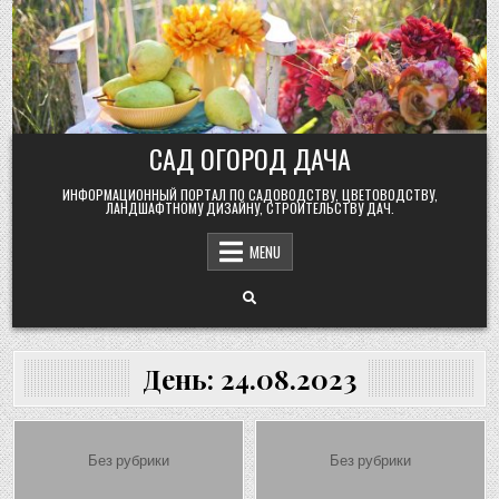
Skip
to
content
САД ОГОРОД ДАЧА
ИНФОРМАЦИОННЫЙ ПОРТАЛ ПО САДОВОДСТВУ, ЦВЕТОВОДСТВУ,
ЛАНДШАФТНОМУ ДИЗАЙНУ, СТРОИТЕЛЬСТВУ ДАЧ.
MENU
День:
24.08.2023
Posted
Posted
Без рубрики
Без рубрики
in
in