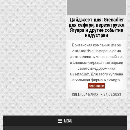
Дайджест дня: Grenadier
для сафари, перезагрузка
Ягуара и другие события
индустрии
Британская компания Ineos
Automotive намерена сама
изготавливать мелкосерийные
и специализированные версии
своего внедорожника
Grenadier. Для этого куплена
небольшая фирма Kavango…
Дайджест
read more
дня:
Grenadier
СВЕТЛОВА МАРИЯ
24.08.2023
для
сафари,
перезагрузка
Ягуара
и
другие
события
MENU
индустрии