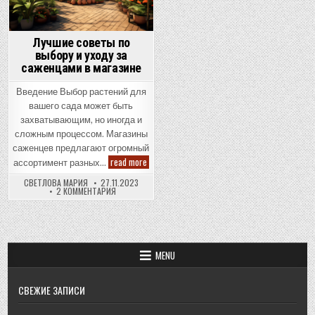
Лучшие советы по
выбору и уходу за
саженцами в магазине
Введение Выбор растений для
вашего сада может быть
захватывающим, но иногда и
сложным процессом. Магазины
саженцев предлагают огромный
Лучшие
read more
ассортимент разных…
советы
по
СВЕТЛОВА МАРИЯ
27.11.2023
выбору
К
2 КОММЕНТАРИЯ
и
ЗАПИСИ
уходу
ЛУЧШИЕ
за
СОВЕТЫ
ПО
саженцами
ВЫБОРУ
в
И
магазине
УХОДУ
MENU
ЗА
САЖЕНЦАМИ
В
МАГАЗИНЕ
СВЕЖИЕ ЗАПИСИ