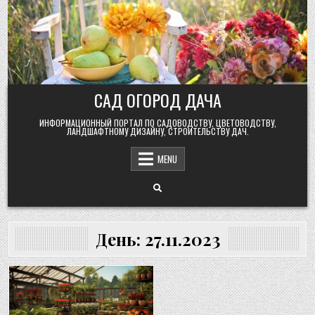
Skip
to
content
САД ОГОРОД ДАЧА
ИНФОРМАЦИОННЫЙ ПОРТАЛ ПО САДОВОДСТВУ, ЦВЕТОВОДСТВУ,
ЛАНДШАФТНОМУ ДИЗАЙНУ, СТРОИТЕЛЬСТВУ ДАЧ.
MENU
День:
27.11.2023
Posted
in