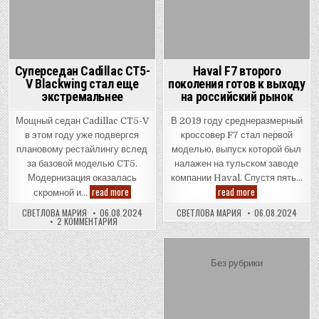
Суперседан Cadillac CT5-
Haval F7 второго
V Blackwing стал еще
поколения готов к выходу
экстремальнее
на российский рынок
Мощный седан Cadillac CT5-V
В 2019 году среднеразмерный
в этом году уже подвергся
кроссовер F7 стал первой
плановому рестайлингу вслед
моделью, выпуск которой был
за базовой моделью CT5.
налажен на тульском заводе
Модернизация оказалась
компании Haval. Спустя пять…
Суперседан
Haval
read more
read more
скромной и…
Cadillac
F7
CT5-
второго
СВЕТЛОВА МАРИЯ
06.08.2024
СВЕТЛОВА МАРИЯ
06.08.2024
V
поколения
К
2 КОММЕНТАРИЯ
Blackwing
готов
ЗАПИСИ
стал
к
СУПЕРСЕДАН
еще
выходу
CADILLAC
CT5-
экстремальнее
на
V
Posted
Без рубрики
российский
BLACKWING
рынок
in
СТАЛ
ЕЩЕ
ЭКСТРЕМАЛЬНЕЕ