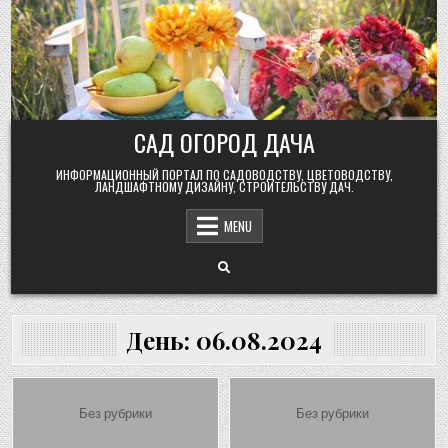
Skip
to
content
САД ОГОРОД ДАЧА
ИНФОРМАЦИОННЫЙ ПОРТАЛ ПО САДОВОДСТВУ, ЦВЕТОВОДСТВУ,
ЛАНДШАФТНОМУ ДИЗАЙНУ, СТРОИТЕЛЬСТВУ ДАЧ.
MENU
День:
06.08.2024
Posted
Posted
Без рубрики
Без рубрики
in
in