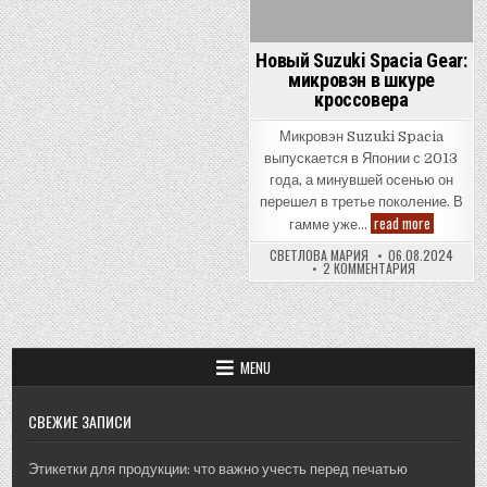
Новый Suzuki Spacia Gear:
микровэн в шкуре
кроссовера
Микровэн Suzuki Spacia
выпускается в Японии с 2013
года, а минувшей осенью он
перешел в третье поколение. В
Новый
read more
гамме уже…
Suzuki
Spacia
СВЕТЛОВА МАРИЯ
06.08.2024
Gear:
К
2 КОММЕНТАРИЯ
микровэн
ЗАПИСИ
в
НОВЫЙ
шкуре
SUZUKI
SPACIA
кроссове
GEAR:
МИКРОВЭН
В
MENU
ШКУРЕ
КРОССОВЕРА
СВЕЖИЕ ЗАПИСИ
Этикетки для продукции: что важно учесть перед печатью