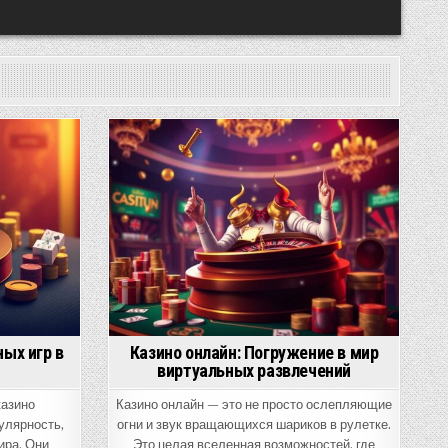
Posted
in
ных игр в
Казино онлайн: Погружение в мир
виртуальных развлечений
казино
Казино онлайн — это не просто ослепляющие
улярность,
огни и звук вращающихся шариков в рулетке.
ира. Они
Это целая вселенная возможностей, где