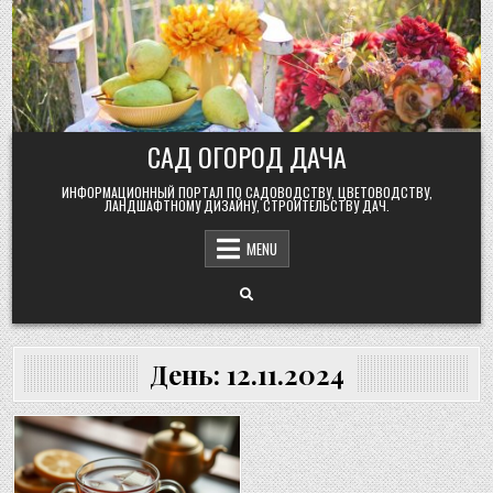
Skip
to
content
САД ОГОРОД ДАЧА
ИНФОРМАЦИОННЫЙ ПОРТАЛ ПО САДОВОДСТВУ, ЦВЕТОВОДСТВУ,
ЛАНДШАФТНОМУ ДИЗАЙНУ, СТРОИТЕЛЬСТВУ ДАЧ.
MENU
День:
12.11.2024
Posted
in