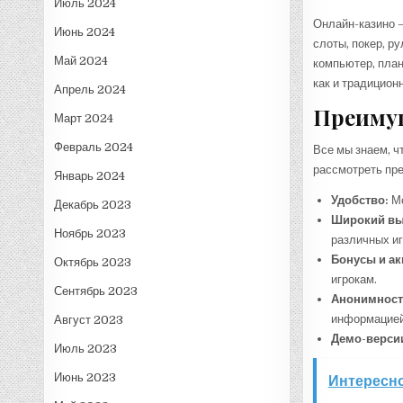
Июль 2024
Онлайн-казино –
Июнь 2024
слоты, покер, р
Май 2024
компьютер, план
как и традицион
Апрель 2024
Преимущ
Март 2024
Февраль 2024
Все мы знаем, ч
рассмотреть пре
Январь 2024
Удобство:
Мо
Декабрь 2023
Широкий вы
Ноябрь 2023
различных иг
Бонусы и ак
Октябрь 2023
игрокам.
Сентябрь 2023
Анонимност
информацией 
Август 2023
Демо-верси
Июль 2023
Июнь 2023
Интересно