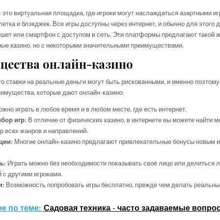
 это виртуальная площадка, где игроки могут наслаждаться азартными иг
улетка и блэкджек. Все игры доступны через интернет, и обычно для этого 
шет или смартфон с доступом в сеть. Эти платформы предлагают такой же
ные казино, но с некоторыми значительными преимуществами.
ества онлайн-казино
то ставки на реальные деньги могут быть рискованными, и именно поэтому
имущества, которые дают онлайн-казино:
жно играть в любое время и в любом месте, где есть интернет.
бор игр:
В отличие от физических казино, в интернете вы можете найти 
р всех жанров и направлений.
ции:
Многие онлайн-казино предлагают привлекательные бонусы новым 
ь:
Играть можно без необходимости показывать своё лицо или делиться 
с другими игроками.
и:
Возможность попробовать игры бесплатно, прежде чем делать реальные
е по теме:
Садовая техника - часто задаваемые вопро