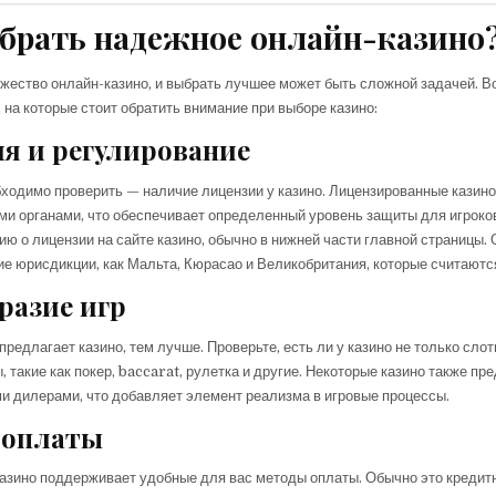
брать надежное онлайн-казино
ество онлайн-казино, и выбрать лучшее может быть сложной задачей. В
 на которые стоит обратить внимание при выборе казино:
я и регулирование
бходимо проверить — наличие лицензии у казино. Лицензированные казин
и органами, что обеспечивает определенный уровень защиты для игроко
ю о лицензии на сайте казино, обычно в нижней части главной страницы.
ие юрисдикции, как Мальта, Кюрасао и Великобритания, которые считают
разие игр
редлагает казино, тем лучше. Проверьте, есть ли у казино не только слоты
, такие как покер, baccarat, рулетка и другие. Некоторые казино также п
и дилерами, что добавляет элемент реализма в игровые процессы.
 оплаты
казино поддерживает удобные для вас методы оплаты. Обычно это кредит