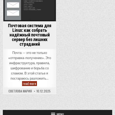
Почтовая система для
Linux: как собрать
надёжный почтовый
сервер без лишних
страданий
Почта — это не только
«отправка-получение». Это
инфраструктура, правила,
шифрование и борьба со
спамом. В этой статье я
постараюсь разложить…
Почтовая
read more
система
для
СВЕТЛОВА МАРИЯ
10.12.2025
Linux:
как
собрать
надёжный
почтовый
сервер
без
MENU