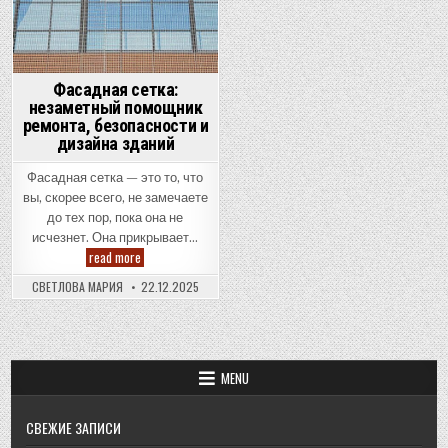
их
сделать
правильно
Фасадная сетка:
незаметный помощник
ремонта, безопасности и
дизайна зданий
Фасадная сетка — это то, что
вы, скорее всего, не замечаете
до тех пор, пока она не
исчезнет. Она прикрывает…
Фасадная
read more
сетка:
незаметный
СВЕТЛОВА МАРИЯ
22.12.2025
помощник
ремонта,
безопасности
и
дизайна
зданий
MENU
СВЕЖИЕ ЗАПИСИ