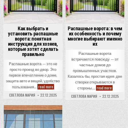
Как выбрать и
Распашные ворота: в чем
установить распашные
их особенность и почему
ворота: понятная
многие выбирают именно
инструкция для хозяев,
их
которые хотят сделать
правильно
Распашные ворота
встречаются повсюду — от
Распашные ворота — это не
частных домов до
просто проезд во двор. Это
промышленных участков.
первое впечатление о доме,
Казалось бы, простая идея: две
защита авто и вещей, удобство
створки открываются в
Как
read more
Распашны
пользования…
read more
стороны….
выбрать
ворота:
и
в
СВЕТЛОВА МАРИЯ
22.12.2025
СВЕТЛОВА МАРИЯ
22.12.2025
установить
чем
распашные
их
ворота:
особеннос
понятная
и
инструкция
почему
Posted
для
многие
хозяев,
выбирают
in
которые
именно
хотят